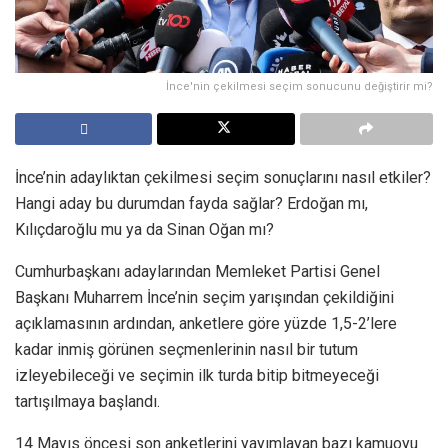
İnce'nin çekilmesi seçim sonucunu değiştirir mi?
İnce’nin adaylıktan çekilmesi seçim sonuçlarını nasıl etkiler?
Hangi aday bu durumdan fayda sağlar? Erdoğan mı,
Kılıçdaroğlu mu ya da Sinan Oğan mı?
Cumhurbaşkanı adaylarından Memleket Partisi Genel
Başkanı Muharrem İnce’nin seçim yarışından çekildiğini
açıklamasının ardından, anketlere göre yüzde 1,5-2’lere
kadar inmiş görünen seçmenlerinin nasıl bir tutum
izleyebileceği ve seçimin ilk turda bitip bitmeyeceği
tartışılmaya başlandı.
14 Mayıs öncesi son anketlerini yayımlayan bazı kamuoyu