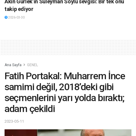
Akın Gürlek’in Süleyman Soylu sevgisi: Bir tek onu
takip ediyor
2026-03-30
Ana Sayfa
GENEL
Fatih Portakal: Muharrem İnce
samimi değil, 2018’deki gibi
seçmenlerini yarı yolda bıraktı;
adam çekildi
2023-05-11