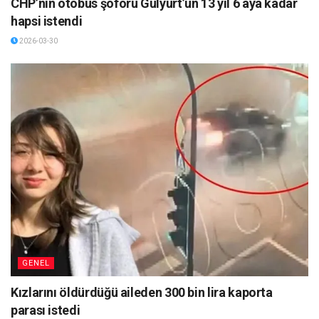
CHP’nin otobüs şoförü Gülyurt’un 13 yıl 6 aya kadar
hapsi istendi
2026-03-30
GENEL
Kızlarını öldürdüğü aileden 300 bin lira kaporta
parası istedi