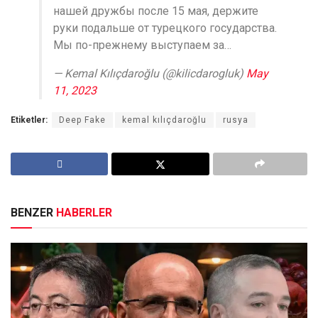
нашей дружбы после 15 мая, держите
руки подальше от турецкого государства.
Мы по-прежнему выступаем за…
— Kemal Kılıçdaroğlu (@kilicdarogluk)
May
11, 2023
Etiketler:
Deep Fake
kemal kılıçdaroğlu
rusya
BENZER
HABERLER