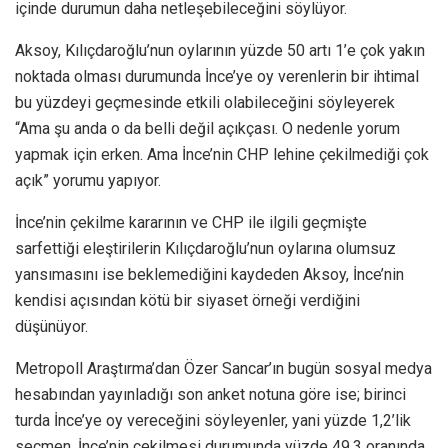
içinde durumun daha netleşebileceğini söylüyor.
Aksoy, Kılıçdaroğlu’nun oylarının yüzde 50 artı 1’e çok yakın
noktada olması durumunda İnce’ye oy verenlerin bir ihtimal
bu yüzdeyi geçmesinde etkili olabileceğini söyleyerek
“Ama şu anda o da belli değil açıkçası. O nedenle yorum
yapmak için erken. Ama İnce’nin CHP lehine çekilmediği çok
açık” yorumu yapıyor.
İnce’nin çekilme kararının ve CHP ile ilgili geçmişte
sarfettiği eleştirilerin Kılıçdaroğlu’nun oylarına olumsuz
yansımasını ise beklemediğini kaydeden Aksoy, İnce’nin
kendisi açısından kötü bir siyaset örneği verdiğini
düşünüyor.
Metropoll Araştırma’dan Özer Sancar’ın bugün sosyal medya
hesabından yayınladığı son anket notuna göre ise; birinci
turda İnce’ye oy vereceğini söyleyenler, yani yüzde 1,2’lik
seçmen, İnce’nin çekilmesi durumunda yüzde 49,3 oranında