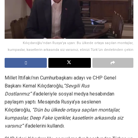
Kılıçdaroğlu'ndan Rusya'ya uyarı: Bu ülkede ortaya saçılan montajlar,
kumpaslar, kasetlerin arkasında siz varsınız; elinizi Türk’ün devletinden çekin
Millet İttifakı’nın Cumhurbaşkanı adayı ve CHP Genel
Başkanı Kemal Kılıçdaroğlu,
“Sevgili Rus
Dostlarımız”
ifadeleriyle sosyal medya hesabından
paylaşım yaptı. Mesajında Rusya’ya seslenen
Kılıçdaroğlu,
“Dün bu ülkede ortaya saçılan montajlar,
kumpaslar, Deep Fake içerikler, kasetlerin arkasında siz
varsınız”
ifadelerini kullandı.