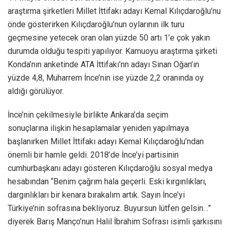
araştırma şirketleri Millet İttifakı adayı Kemal Kılıçdaroğlu’nu
önde gösterirken Kılıçdaroğlu’nun oylarının ilk turu
geçmesine yetecek oran olan yüzde 50 artı 1’e çok yakın
durumda olduğu tespiti yapılıyor. Kamuoyu araştırma şirketi
Konda’nın anketinde ATA İttifakı’nn adayı Sinan Oğan’ın
yüzde 4,8, Muharrem İnce’nin ise yüzde 2,2 oranında oy
aldığı görülüyor.
İnce’nin çekilmesiyle birlikte Ankara’da seçim
sonuçlarına ilişkin hesaplamalar yeniden yapılmaya
başlanırken Millet İttifakı adayı Kemal Kılıçdaroğlu’ndan
önemli bir hamle geldi. 2018’de İnce’yi partisinin
cumhurbaşkanı adayı gösteren Kılıçdaroğlu sosyal medya
hesabından “Benim çağrım hala geçerli. Eski kırgınlıkları,
dargınlıkları bir kenara bırakalım artık. Sayın İnce’yi
Türkiye’nin sofrasına bekliyoruz. Buyursun lütfen gelsin…”
diyerek Barış Manço’nun Halil İbrahim Sofrası isimli şarkısını