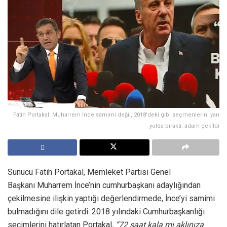
Fatih Portakal: Muharrem İnce samimi değil, 2018'deki gibi seçmenlerini yarı
yolda bıraktı; adam çekildi
Sunucu Fatih Portakal, Memleket Partisi Genel
Başkanı Muharrem İnce’nin cumhurbaşkanı adaylığından
çekilmesine ilişkin yaptığı değerlendirmede, İnce’yi samimi
bulmadığını dile getirdi. 2018 yılındaki Cumhurbaşkanlığı
seçimlerini hatırlatan Portakal
, “72 saat kala mı aklınıza