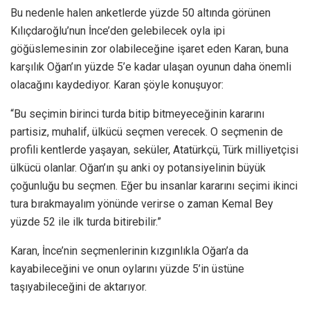
Bu nedenle halen anketlerde yüzde 50 altında görünen
Kılıçdaroğlu’nun İnce’den gelebilecek oyla ipi
göğüslemesinin zor olabileceğine işaret eden Karan, buna
karşılık Oğan’ın yüzde 5’e kadar ulaşan oyunun daha önemli
olacağını kaydediyor. Karan şöyle konuşuyor:
“Bu seçimin birinci turda bitip bitmeyeceğinin kararını
partisiz, muhalif, ülkücü seçmen verecek. O seçmenin de
profili kentlerde yaşayan, seküler, Atatürkçü, Türk milliyetçisi
ülkücü olanlar. Oğan’ın şu anki oy potansiyelinin büyük
çoğunluğu bu seçmen. Eğer bu insanlar kararını seçimi ikinci
tura bırakmayalım yönünde verirse o zaman Kemal Bey
yüzde 52 ile ilk turda bitirebilir.”
Karan, İnce’nin seçmenlerinin kızgınlıkla Oğan’a da
kayabileceğini ve onun oylarını yüzde 5’in üstüne
taşıyabileceğini de aktarıyor.