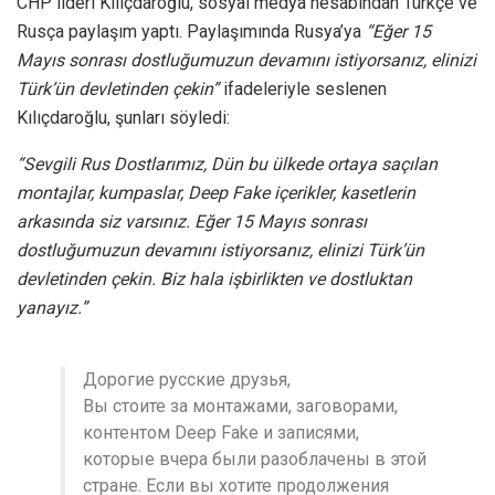
CHP lideri Kılıçdaroğlu, sosyal medya hesabından Türkçe ve
Rusça paylaşım yaptı. Paylaşımında Rusya’ya
“Eğer 15
Mayıs sonrası dostluğumuzun devamını istiyorsanız, elinizi
Türk’ün devletinden çekin”
ifadeleriyle seslenen
Kılıçdaroğlu, şunları söyledi:
“Sevgili Rus Dostlarımız, Dün bu ülkede ortaya saçılan
montajlar, kumpaslar, Deep Fake içerikler, kasetlerin
arkasında siz varsınız. Eğer 15 Mayıs sonrası
dostluğumuzun devamını istiyorsanız, elinizi Türk’ün
devletinden çekin. Biz hala işbirlikten ve dostluktan
yanayız.”
Дорогие русские друзья,
Вы стоите за монтажами, заговорами,
контентом Deep Fake и записями,
которые вчера были разоблачены в этой
стране. Если вы хотите продолжения