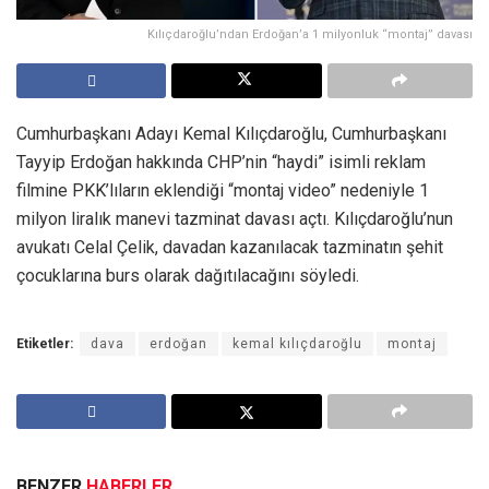
Kılıçdaroğlu’ndan Erdoğan’a 1 milyonluk “montaj” davası
Cumhurbaşkanı Adayı Kemal Kılıçdaroğlu, Cumhurbaşkanı
Tayyip Erdoğan hakkında CHP’nin “haydi” isimli reklam
filmine PKK’lıların eklendiği “montaj video” nedeniyle 1
milyon liralık manevi tazminat davası açtı. Kılıçdaroğlu’nun
avukatı Celal Çelik, davadan kazanılacak tazminatın şehit
çocuklarına burs olarak dağıtılacağını söyledi.
Etiketler:
dava
erdoğan
kemal kılıçdaroğlu
montaj
BENZER
HABERLER