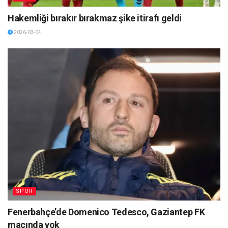
Hakemliği bırakır bırakmaz şike itirafı geldi
2026-03-04
SPOR
Fenerbahçe’de Domenico Tedesco, Gaziantep FK
maçında yok