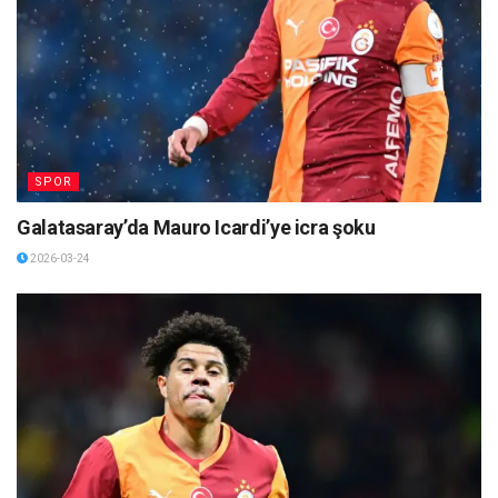
SPOR
Galatasaray’da Mauro Icardi’ye icra şoku
2026-03-24