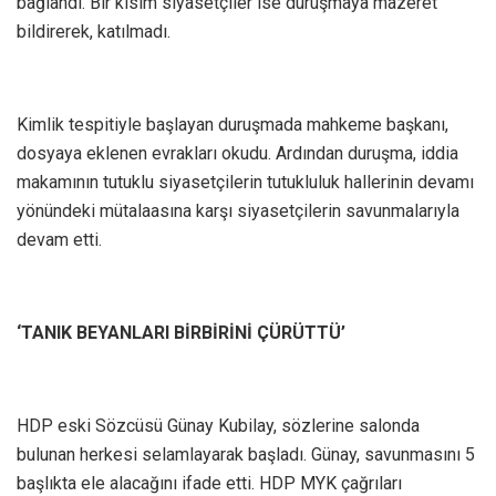
bağlandı. Bir kısım siyasetçiler ise duruşmaya mazeret
bildirerek, katılmadı.
Kimlik tespitiyle başlayan duruşmada mahkeme başkanı,
dosyaya eklenen evrakları okudu. Ardından duruşma, iddia
makamının tutuklu siyasetçilerin tutukluluk hallerinin devamı
yönündeki mütalaasına karşı siyasetçilerin savunmalarıyla
devam etti.
‘TANIK BEYANLARI BİRBİRİNİ ÇÜRÜTTÜ’
HDP eski Sözcüsü Günay Kubilay, sözlerine salonda
bulunan herkesi selamlayarak başladı. Günay, savunmasını 5
başlıkta ele alacağını ifade etti. HDP MYK çağrıları