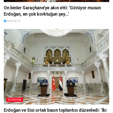
On binler Saraçhane’ye akın etti: ‘Görüyor musun
Erdoğan, en çok korktuğun şey…’
2025-03-19
GÜNDEM
Erdoğan ve Sisi ortak basın toplantısı düzenledi: ‘İki