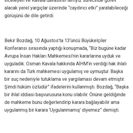
inceleyen ve Kavala davasının temyiz sürecinde görev
alacak yerel yargıçlar üzerinde “caydırıcı etki” yaratabileceği
görüşünü de dile getirdi.
Bekir Bozdağ, 10 Ağustos’ta 13’üncü Büyükelçiler
Konferansı sırasında yaptığı konuşmada, “Biz bugüne kadar
Avrupa İnsan Hakları Mahkemesi’nin kararlarına uyduk ve
uyguladık. Osman Kavala hakkında AİHM’in verdiği hak ihlali
kararını da Türk mahkemesi uygulamış ve uymuştur. Başka
bir suç nedeniyle tutuklama ve yargılaması devam etmiştir.
Şimdi hüküm özlüdür” ifadelerini kullanmıştı. Bozdağ, “Başka
bir ihlal iddiası başvurusuna konu olabilir. Önüne geldiğinde
de mahkeme bunu değerlendirip karara bağlayabilir ama
uygulanmış bir karara ‘Uygulanmamış’ diyemez” demişti.