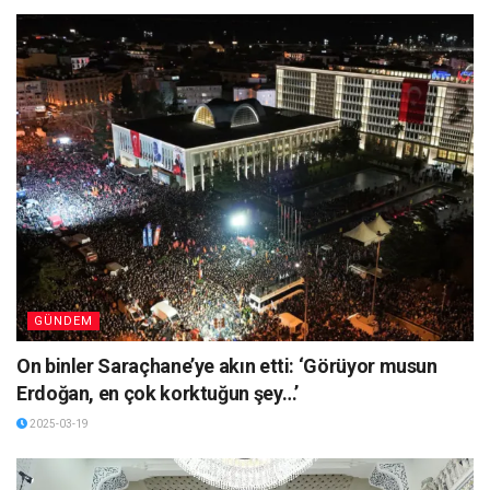
GÜNDEM
On binler Saraçhane’ye akın etti: ‘Görüyor musun
Erdoğan, en çok korktuğun şey…’
2025-03-19