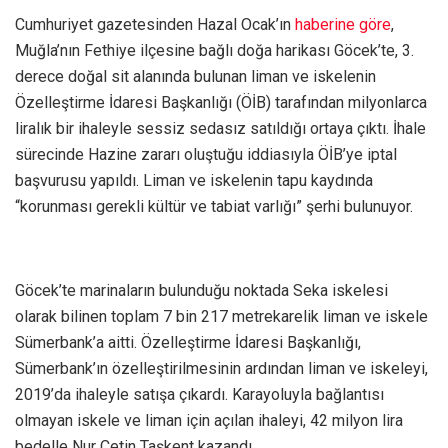
Cumhuriyet gazetesinden Hazal Ocak’ın
haberine göre
,
Muğla’nın Fethiye ilçesine bağlı doğa harikası Göcek’te, 3.
derece doğal sit alanında bulunan liman ve iskelenin
Özelleştirme İdaresi Başkanlığı (ÖİB) tarafından milyonlarca
liralık bir ihaleyle sessiz sedasız satıldığı ortaya çıktı. İhale
sürecinde Hazine zararı oluştuğu iddiasıyla ÖİB’ye iptal
başvurusu yapıldı. Liman ve iskelenin tapu kaydında
“korunması gerekli kültür ve tabiat varlığı” şerhi bulunuyor.
Göcek’te marinaların bulunduğu noktada Seka iskelesi
olarak bilinen toplam 7 bin 217 metrekarelik liman ve iskele
Sümerbank’a aitti. Özelleştirme İdaresi Başkanlığı,
Sümerbank’ın özelleştirilmesinin ardından liman ve iskeleyi,
2019’da ihaleyle satışa çıkardı. Karayoluyla bağlantısı
olmayan iskele ve liman için açılan ihaleyi, 42 milyon lira
bedelle Nur Çetin Taşkent kazandı.