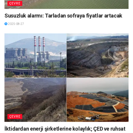
ÇEVRE
Susuzluk alarmı: Tarladan sofraya fiyatlar artacak
2025-08-27
ÇEVRE
İktidardan enerji şirketlerine kolaylık; ÇED ve ruhsat