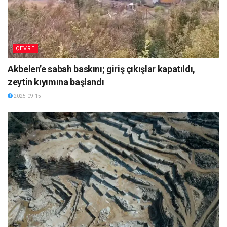
ÇEVRE
Akbelen’e sabah baskını; giriş çıkışlar kapatıldı,
zeytin kıyımına başlandı
2025-09-15