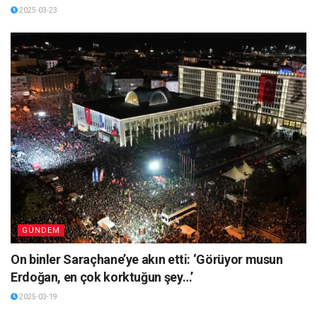
2025-03-23
GÜNDEM
On binler Saraçhane’ye akın etti: ‘Görüyor musun
Erdoğan, en çok korktuğun şey…’
2025-03-19