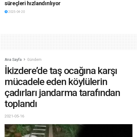
süreçleri hızlandırılıyor
2025-04-20
Ana Sayfa
Gündem
İkizdere’de taş ocağına karşı
mücadele eden köylülerin
çadırları jandarma tarafından
toplandı
2021-05-16