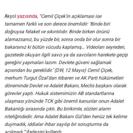
Akyol
yazısında
,
“Cemil Çiçek’in açıklaması ise
tamamen farklı ve son derece önemlidir: ‘Binde biri
doğruysa felaket ve sıkıntılıdır. Binde birken önünü
alamazsanız, bu yüzde bir, sonra onda bir olur sonra bir
bakarsınız ki bütün vücudu kaplamış… Videoları seyreden,
gazetede okuyan ilgili savcı ya da savcıların harekete geçip
gereğini yapmaları lazım. Devlete güveni sağlamak
açısından bu gereklidir.’ (DW, 12 Mayıs) Cemil Çiçek,
merhum Turgut Özal’dan itibaren ve AK Parti hükümetleri
döneminde Devlet ve Adalet Bakanı, Meclis başkanı olarak
görevler yaptı. Hukuk sistemimizin AB standartlarına
ulaşması yönünde TCK gibi önemli kanunlar onun Adalet
Bakanlığı sırasında çıktı. Bu birikimle, sözleri alarm
niteliğindedir. Ama Adalet Bakanı Gül’den henüz tek kelime
duymadık, iddialar ihbar sayılıp bir soruşturma da
açılmadı.”
ifadesini kullandı.