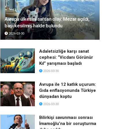
Avrupa ülkesini sarsan olay: Mezar açıldı,
başı kesilmiş halde bulundu
2026-03-30
Adaletsizliğe karşı sanat
cephesi: “Vicdanı Görünür
Kıl” yarışması başladı
2026-03-30
Avrupa ile 12 katlık uçurum:
Gıda enflasyonunda Türkiye
dünyadan koptu
2026-03-30
Bilirkişi savunması sonrası
İmamoğlu’na bir soruşturma