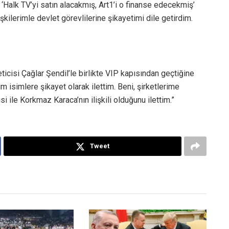
Halk TV’yi satın alacakmış, Art1’i o finanse edecekmiş’
lişkilerimle devlet görevlilerine şikayetimi dile getirdim.
cisi Çağlar Şendil’le birlikte VIP kapısından geçtiğine
m isimlere şikayet olarak ilettim. Beni, şirketlerime
si ile Korkmaz Karaca’nın ilişkili olduğunu ilettim.”
Tweet