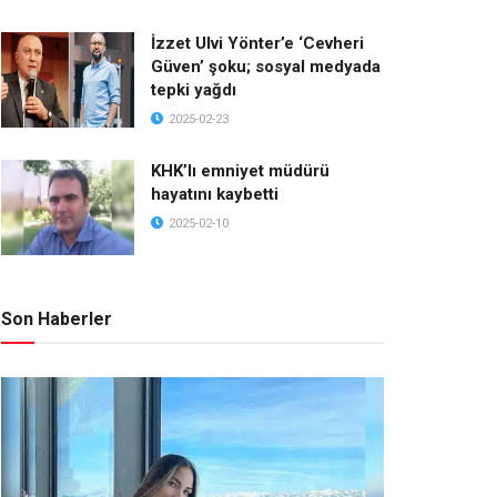
İzzet Ulvi Yönter’e ‘Cevheri
Güven’ şoku; sosyal medyada
tepki yağdı
2025-02-23
KHK’lı emniyet müdürü
hayatını kaybetti
2025-02-10
Son Haberler