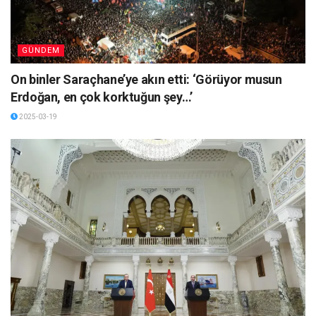
GÜNDEM
On binler Saraçhane’ye akın etti: ‘Görüyor musun
Erdoğan, en çok korktuğun şey…’
2025-03-19