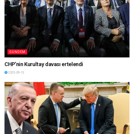
GÜNDEM
CHP’nin Kurultay davası ertelendi
2025-09-15