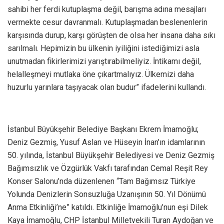
sahibi her ferdi kutuplaşma değil, barışma adına mesajları
vermekte cesur davranmalı. Kutuplaşmadan beslenenlerin
karşısında durup, karşı görüşten de olsa her insana daha sıkı
sarılmalı. Hepimizin bu ülkenin iyiliğini istediğimizi asla
unutmadan fikirlerimizi yarıştırabilmeliyiz. İntikamı değil,
helalleşmeyi mutlaka öne çıkartmalıyız. Ülkemizi daha
huzurlu yarınlara taşıyacak olan budur” ifadelerini kullandı.
İstanbul Büyükşehir Belediye Başkanı Ekrem İmamoğlu;
Deniz Gezmiş, Yusuf Aslan ve Hüseyin İnan’ın idamlarının
50. yılında, İstanbul Büyükşehir Belediyesi ve Deniz Gezmiş
Bağımsızlık ve Özgürlük Vakfı tarafından Cemal Reşit Rey
Konser Salonu’nda düzenlenen “Tam Bağımsız Türkiye
Yolunda Denizlerin Sonsuzluğa Uzanışının 50. Yıl Dönümü
Anma Etkinliği’ne” katıldı. Etkinliğe İmamoğlu’nun eşi Dilek
Kaya İmamoğlu, CHP İstanbul Milletvekili Turan Aydoğan ve