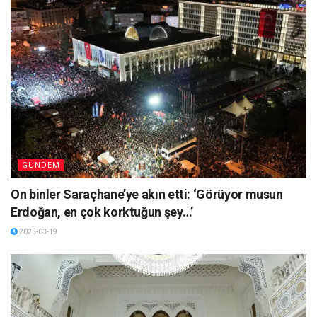
GÜNDEM
On binler Saraçhane’ye akın etti: ‘Görüyor musun
Erdoğan, en çok korktuğun şey…’
2025-03-19