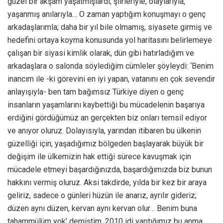
güzel bir akşam yaşatmışlardı; şiirleriyle, olaylarıyla,
yaşanmış anılarıyla… O zaman yaptığım konuşmayı o genç
arkadaşlarımla; daha bir yıl bile olmamış, siyasete girmiş ve
hedefini ortaya koyma konusunda yol haritasını belirlemeye
çalışan bir siyasi kimlik olarak, dün gibi hatırladığım ve
arkadaşlara o salonda söylediğim cümleler şöyleydi: ‘Benim
inancım ile -ki görevini en iyi yapan, vatanını en çok sevendir
anlayışıyla- ben tam bağımsız Türkiye diyen o genç
insanların yaşamlarını kaybettiği bu mücadelenin başarıya
erdiğini gördüğümüz an gerçekten biz onları temsil ediyor
ve anıyor oluruz. Dolayısıyla, yarından itibaren bu ülkenin
güzelliği için, yaşadığımız bölgeden başlayarak büyük bir
değişim ile ülkemizin hak ettiği sürece kavuşmak için
mücadele etmeyi başardığınızda, başardığımızda biz bunun
hakkını vermiş oluruz. Aksi takdirde, yılda bir kez bir araya
geliriz, sadece o günleri hüzün ile anarız, ayrılır gideriz;
düzen aynı düzen, kervan aynı kervan olur… Benim buna
tahammülüm yok’ demiştim. 2010 idi yaptığımız bu anma