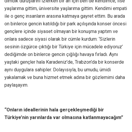
dimdik duruşlarını izlerken bir an için ben de kendimce, lise
yaşlarıma gittim, üniversite yaşlarıma gittim. Kendimi empati
ile o genç insanların arasına katmaya gayret ettim. Bu arada
on binlerce gencin katıldığı bir park açılışında konser öncesi
gençlere içinde siyaset olmayan bir konuşma yaptım ve
onlara sadece siyasi olarak bir cümle kurdum: ‘Sizlerin
sesinin özgürce çıktığı bir Türkiye için mücadele ediyoruz’
dediğimde on binlerce gencin çığlığı havaya fırladı. Aynı
yaştaki gençler hala Karadeniz’de, Trabzon’da bir konserde
aynı duygulara sahipler. Dolayısıyla, bu umudu, ümidi
yakalamak ve buna hizmet etmek adına bir gözlemimi daha
paylaşayım.
“Onların ideallerinin hala gerçekleşmediği bir
Türkiye’nin yarınlarda var olmasına katlanmayacağım”