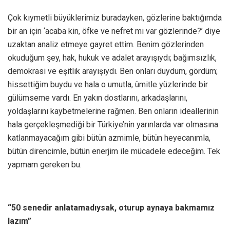
Çok kıymetli büyüklerimiz buradayken, gözlerine baktığımda
bir an için ‘acaba kin, öfke ve nefret mi var gözlerinde?’ diye
uzaktan analiz etmeye gayret ettim. Benim gözlerinden
okuduğum şey, hak, hukuk ve adalet arayışıydı; bağımsızlık,
demokrasi ve eşitlik arayışıydı. Ben onları duydum, gördüm;
hissettiğim buydu ve hala o umutla, ümitle yüzlerinde bir
gülümseme vardı. En yakın dostlarını, arkadaşlarını,
yoldaşlarını kaybetmelerine rağmen. Ben onların ideallerinin
hala gerçekleşmediği bir Türkiye’nin yarınlarda var olmasına
katlanmayacağım gibi bütün azmimle, bütün heyecanımla,
bütün direncimle, bütün enerjim ile mücadele edeceğim. Tek
yapmam gereken bu.
“50 senedir anlatamadıysak, oturup aynaya bakmamız
lazım”