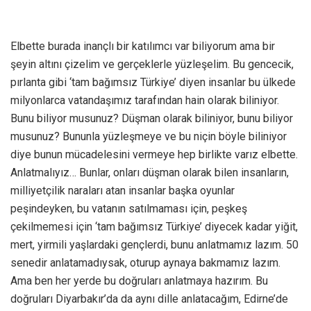
Elbette burada inançlı bir katılımcı var biliyorum ama bir
şeyin altını çizelim ve gerçeklerle yüzleşelim. Bu gencecik,
pırlanta gibi ‘tam bağımsız Türkiye’ diyen insanlar bu ülkede
milyonlarca vatandaşımız tarafından hain olarak biliniyor.
Bunu biliyor musunuz? Düşman olarak biliniyor, bunu biliyor
musunuz? Bununla yüzleşmeye ve bu niçin böyle biliniyor
diye bunun mücadelesini vermeye hep birlikte varız elbette.
Anlatmalıyız… Bunlar, onları düşman olarak bilen insanların,
milliyetçilik naraları atan insanlar başka oyunlar
peşindeyken, bu vatanın satılmaması için, peşkeş
çekilmemesi için ‘tam bağımsız Türkiye’ diyecek kadar yiğit,
mert, yirmili yaşlardaki gençlerdi, bunu anlatmamız lazım. 50
senedir anlatamadıysak, oturup aynaya bakmamız lazım.
Ama ben her yerde bu doğruları anlatmaya hazırım. Bu
doğruları Diyarbakır’da da aynı dille anlatacağım, Edirne’de