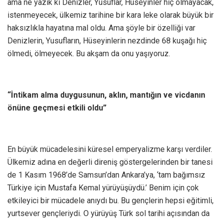
ama ne yazık ki Denizler, Yusuflar, Hüseyinler hiç olmayacak,
istenmeyecek, ülkemiz tarihine bir kara leke olarak büyük bir
haksızlıkla hayatına mal oldu. Ama şöyle bir özelliği var
Denizlerin, Yusufların, Hüseyinlerin nezdinde 68 kuşağı hiç
ölmedi, ölmeyecek. Bu akşam da onu yaşıyoruz.
“İntikam alma duygusunun, aklın, mantığın ve vicdanın
önüne geçmesi etkili oldu”
En büyük mücadelesini küresel emperyalizme karşı verdiler.
Ülkemiz adına en değerli direniş göstergelerinden bir tanesi
de 1 Kasım 1968’de Samsun’dan Ankara’ya, ‘tam bağımsız
Türkiye için Mustafa Kemal yürüyüşüydü.’ Benim için çok
etkileyici bir mücadele anıydı bu. Bu gençlerin hepsi eğitimli,
yurtsever gençleriydi. O yürüyüş Türk sol tarihi açısından da