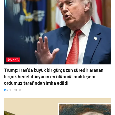
DÜNYA
Trump: İran’da büyük bir gün; uzun süredir aranan
birçok hedef dünyanın en ölümcül muhteşem
ordumuz tarafından imha edildi
2026-03-30