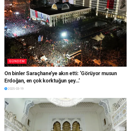
GÜNDEM
On binler Saraçhane’ye akın etti: ‘Görüyor musun
Erdoğan, en çok korktuğun şey…’
2025-03-19