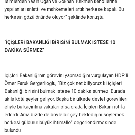
isimlerden Yasin Ugan ve Gökhan Türkmen kendilerine
yapılanları anlattı ve mahkemeleri artık herkese kapalı. Bu
herkesin gözü önünde oluyor” şeklinde konuştu.
‘İÇİŞLERİ BAKANLIĞI BİRİSİNİ BULMAK İSTESE 10
DAKİKA SÜRMEZ’
İçişleri Bakanlığı’nın görevini yapmadığını vurgulayan HDP’li
Ömer Faruk Gergerlioğlu, “Biz çok net biliyoruz ki İçişleri
Bakanlığı birisini bulmak istese 10 dakika sürmez. Burada
akıla kötü şeyler geliyor. Başka bir ülkede devlet görevlileri
eliyle bu kaçırılma vakaları olsa orada İçişleri Bakanı istifa
ederdi. Ama bizde de böyle bir şey beklediğini söylemek
herkesi güldürür büyük ihtimalle” değerlendirmesinde
bulundu.