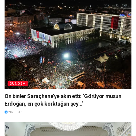
GÜNDEM
On binler Saraçhane’ye akın etti: ‘Görüyor musun
Erdoğan, en çok korktuğun şey…’
2025-03-19