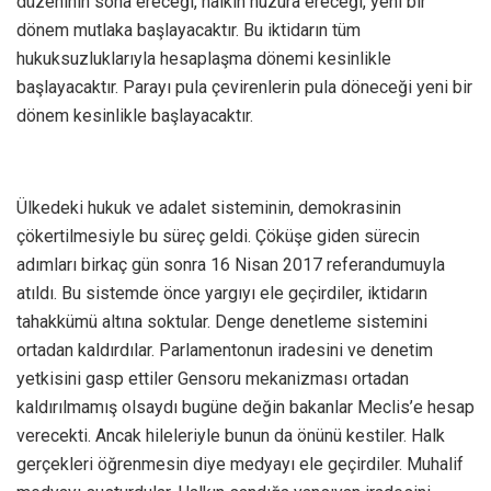
düzeninin sona ereceği, halkın huzura ereceği, yeni bir
dönem mutlaka başlayacaktır. Bu iktidarın tüm
hukuksuzluklarıyla hesaplaşma dönemi kesinlikle
başlayacaktır. Parayı pula çevirenlerin pula döneceği yeni bir
dönem kesinlikle başlayacaktır.
Ülkedeki hukuk ve adalet sisteminin, demokrasinin
çökertilmesiyle bu süreç geldi. Çöküşe giden sürecin
adımları birkaç gün sonra 16 Nisan 2017 referandumuyla
atıldı. Bu sistemde önce yargıyı ele geçirdiler, iktidarın
tahakkümü altına soktular. Denge denetleme sistemini
ortadan kaldırdılar. Parlamentonun iradesini ve denetim
yetkisini gasp ettiler Gensoru mekanizması ortadan
kaldırılmamış olsaydı bugüne değin bakanlar Meclis’e hesap
verecekti. Ancak hileleriyle bunun da önünü kestiler. Halk
gerçekleri öğrenmesin diye medyayı ele geçirdiler. Muhalif