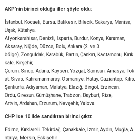
AKP’nin birinci olduğu iller şöyle oldu:
İstanbul, Kocaeli, Bursa, Balıkesir, Bilecik, Sakarya, Manisa,
Uşak, Kütahya,
Afyonkarahisar, Denizli, Isparta, Burdur, Konya, Karaman,
Aksaray, Niğde, Düzce, Bolu, Ankara (2. ve 3.
bölge), Zonguldak, Karabük, Bartın, Çankırı, Kastamonu, Kırık
kale, Kırşehir,
Çorum, Sinop, Adana, Kayseri, Yozgat, Samsun, Amasya, Tok
at, Sivas, Kahramanmaraş, Osmaniye, Hatay, Gaziantep, Kilis,
Şanlıurfa, Adıyaman, Malatya, Elazığ, Bingöl, Erzincan,
Ordu, Giresun, Gümüşhane, Trabzon, Bayburt, Rize,
Artvin, Ardahan, Erzurum, Nevşehir, Yalova.
CHP ise 10 ilde sandıktan birinci çıktı:
Edirne, Kırklareli, Tekirdağ, Çanakkale, İzmir, Aydın, Muğla, A
ntalya, Mersin, Eskişehir