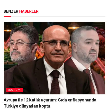
BENZER
HABERLER
EKONOMI
Avrupa ile 12 katlık uçurum: Gıda enflasyonunda
Türkiye dünyadan koptu