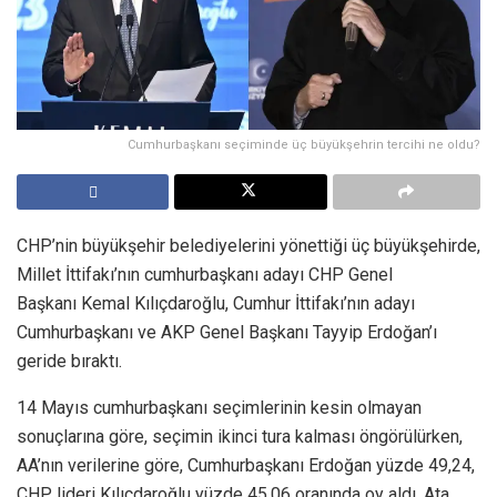
Cumhurbaşkanı seçiminde üç büyükşehrin tercihi ne oldu?
CHP’nin büyükşehir belediyelerini yönettiği üç büyükşehirde,
Millet İttifakı’nın cumhurbaşkanı adayı CHP Genel
Başkanı Kemal Kılıçdaroğlu, Cumhur İttifakı’nın adayı
Cumhurbaşkanı ve AKP Genel Başkanı Tayyip Erdoğan’ı
geride bıraktı.
14 Mayıs cumhurbaşkanı seçimlerinin kesin olmayan
sonuçlarına göre, seçimin ikinci tura kalması öngörülürken,
AA’nın verilerine göre, Cumhurbaşkanı Erdoğan yüzde 49,24,
CHP lideri Kılıçdaroğlu yüzde 45,06 oranında oy aldı. Ata