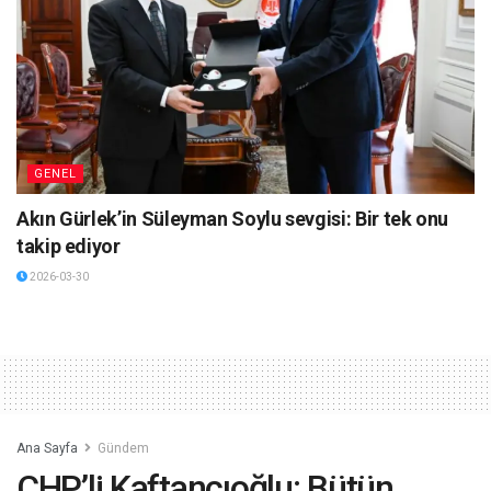
GENEL
Akın Gürlek’in Süleyman Soylu sevgisi: Bir tek onu
takip ediyor
2026-03-30
Ana Sayfa
Gündem
CHP’li Kaftancıoğlu: Bütün