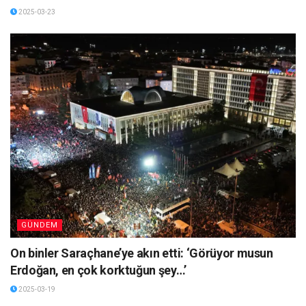
2025-03-23
GÜNDEM
On binler Saraçhane’ye akın etti: ‘Görüyor musun
Erdoğan, en çok korktuğun şey…’
2025-03-19