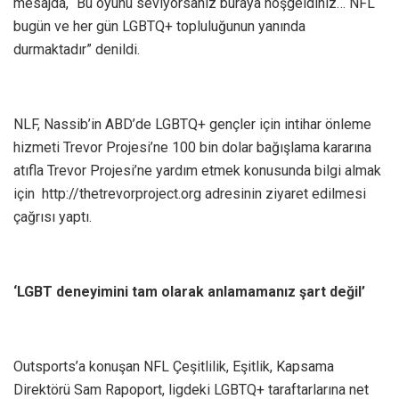
mesajda, “Bu oyunu seviyorsanız buraya hoşgeldiniz… NFL
bugün ve her gün LGBTQ+ topluluğunun yanında
durmaktadır” denildi.
NLF, Nassib’in ABD’de LGBTQ+ gençler için intihar önleme
hizmeti Trevor Projesi’ne 100 bin dolar bağışlama kararına
atıfla Trevor Projesi’ne yardım etmek konusunda bilgi almak
için http://thetrevorproject.org adresinin ziyaret edilmesi
çağrısı yaptı.
‘LGBT deneyimini tam olarak anlamamanız şart değil’
Outsports’a konuşan NFL Çeşitlilik, Eşitlik, Kapsama
Direktörü Sam Rapoport, ligdeki LGBTQ+ taraftarlarına net