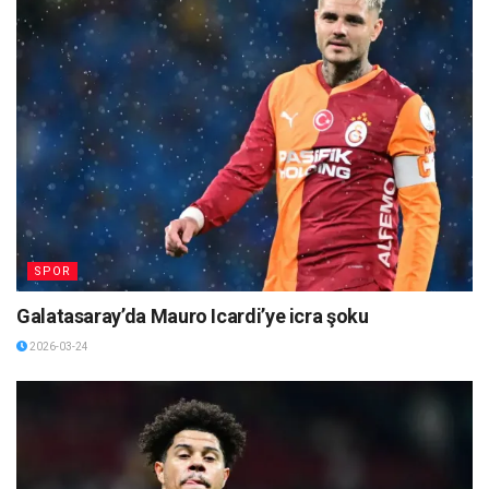
SPOR
Galatasaray’da Mauro Icardi’ye icra şoku
2026-03-24