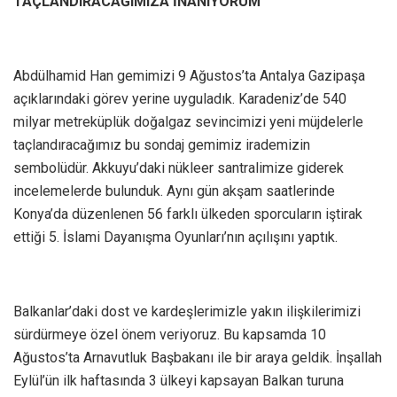
TAÇLANDIRACAĞIMIZA İNANIYORUM”
Abdülhamid Han gemimizi 9 Ağustos’ta Antalya Gazipaşa
açıklarındaki görev yerine uyguladık. Karadeniz’de 540
milyar metreküplük doğalgaz sevincimizi yeni müjdelerle
taçlandıracağımız bu sondaj gemimiz irademizin
sembolüdür. Akkuyu’daki nükleer santralimize giderek
incelemelerde bulunduk. Aynı gün akşam saatlerinde
Konya’da düzenlenen 56 farklı ülkeden sporcuların iştirak
ettiği 5. İslami Dayanışma Oyunları’nın açılışını yaptık.
Balkanlar’daki dost ve kardeşlerimizle yakın ilişkilerimizi
sürdürmeye özel önem veriyoruz. Bu kapsamda 10
Ağustos’ta Arnavutluk Başbakanı ile bir araya geldik. İnşallah
Eylül’ün ilk haftasında 3 ülkeyi kapsayan Balkan turuna