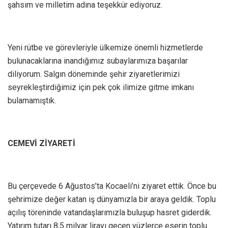
şahsım ve milletim adına teşekkür ediyoruz.
Yeni rütbe ve görevleriyle ülkemize önemli hizmetlerde
bulunacaklarına inandığımız subaylarımıza başarılar
diliyorum. Salgın döneminde şehir ziyaretlerimizi
seyrekleştirdiğimiz için pek çok ilimize gitme imkanı
bulamamıştık.
CEMEVİ ZİYARETİ
Bu çerçevede 6 Ağustos’ta Kocaeli’ni ziyaret ettik. Önce bu
şehrimize değer katan iş dünyamızla bir araya geldik. Toplu
açılış töreninde vatandaşlarımızla buluşup hasret giderdik.
Yatırım tutarı 8,5 milyar lirayı geçen yüzlerce eserin toplu