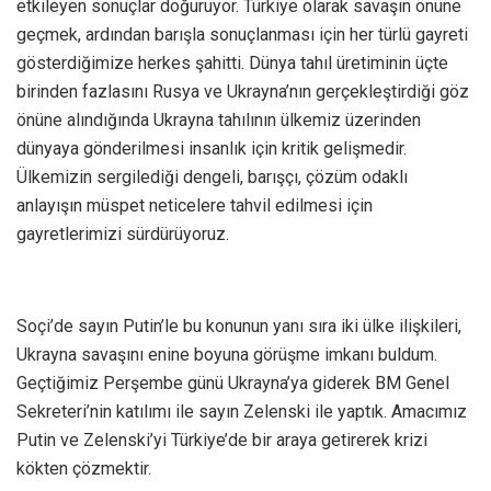
etkileyen sonuçlar doğuruyor. Türkiye olarak savaşın önüne
geçmek, ardından barışla sonuçlanması için her türlü gayreti
gösterdiğimize herkes şahitti. Dünya tahıl üretiminin üçte
birinden fazlasını Rusya ve Ukrayna’nın gerçekleştirdiği göz
önüne alındığında Ukrayna tahılının ülkemiz üzerinden
dünyaya gönderilmesi insanlık için kritik gelişmedir.
Ülkemizin sergilediği dengeli, barışçı, çözüm odaklı
anlayışın müspet neticelere tahvil edilmesi için
gayretlerimizi sürdürüyoruz.
Soçi’de sayın Putin’le bu konunun yanı sıra iki ülke ilişkileri,
Ukrayna savaşını enine boyuna görüşme imkanı buldum.
Geçtiğimiz Perşembe günü Ukrayna’ya giderek BM Genel
Sekreteri’nin katılımı ile sayın Zelenski ile yaptık. Amacımız
Putin ve Zelenski’yi Türkiye’de bir araya getirerek krizi
kökten çözmektir.