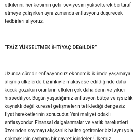
etkilerini, her kesimin gelir seviyesini yükselterek bertaraf
etmeye çalışırken aynı zamanda enflasyonu düşürecek
tedbirleri alıyoruz.
“FAİZ YÜKSELTMEK İHTİYAÇ DEĞİLDİR”
Uzunca süredir enflasyonsuz ekonomik iklimde yaşamaya
alışmış ülkelerde bizimkiyle mukayese edildiğinde daha
küçük gözükün oranların etkileri çok daha derin ve yıkıcı
hissediliyor. Bugün yaşadığımız enflasyon bütçe ve işsizlik
kaynaklı değil küresel gelişmelerin tetiklediği dengesiz
fiyat hareketlerinin sonucudur. Yani maliyet odaklı
enflasyondur. Finansal dalgalanmalar ve varlık hareketleri
üzerinden soymayı alışkanlık haline getirenler bizi aynı yola
sokmak için canhıraş bir gayret içindeler. Ülkemiz