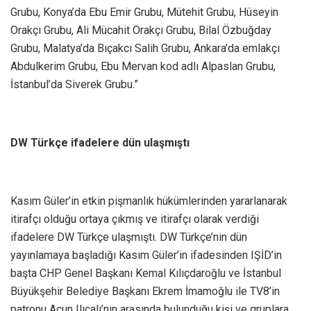
Grubu, Konya’da Ebu Emir Grubu, Mütehit Grubu, Hüseyin
Orakçı Grubu, Ali Mücahit Orakçı Grubu, Bilal Özbuğday
Grubu, Malatya’da Bıçakcı Salih Grubu, Ankara’da emlakçı
Abdulkerim Grubu, Ebu Mervan kod adlı Alpaslan Grubu,
İstanbul’da Siverek Grubu.”
DW Türkçe ifadelere dün ulaşmıştı
Kasım Güler’in etkin pişmanlık hükümlerinden yararlanarak
itirafçı olduğu ortaya çıkmış ve itirafçı olarak verdiği
ifadelere DW Türkçe ulaşmıştı. DW Türkçe’nin dün
yayınlamaya başladığı Kasım Güler’in ifadesinden IŞİD’in
başta CHP Genel Başkanı Kemal Kılıçdaroğlu ve İstanbul
Büyükşehir Belediye Başkanı Ekrem İmamoğlu ile TV8’in
patronu Acun Ilıcalı’nın arasında bulunduğu kişi ve gruplara