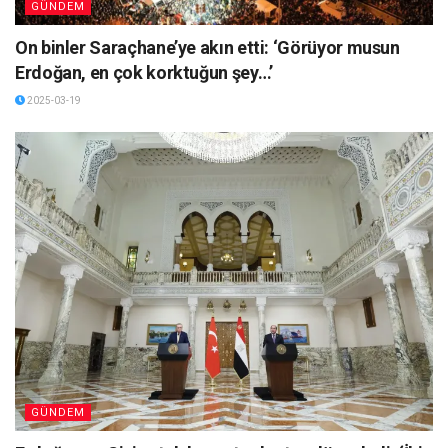
GÜNDEM
On binler Saraçhane’ye akın etti: ‘Görüyor musun
Erdoğan, en çok korktuğun şey…’
2025-03-19
GÜNDEM