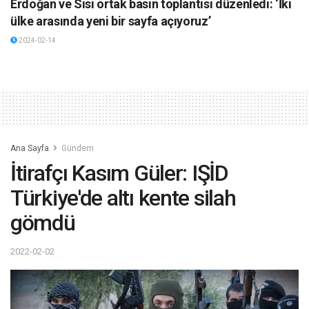
Erdoğan ve Sisi ortak basın toplantısı düzenledi: ‘İki
ülke arasında yeni bir sayfa açıyoruz’
2024-02-14
Ana Sayfa
Gündem
İtirafçı Kasım Güler: IŞİD
Türkiye'de altı kente silah
gömdü
2022-02-02