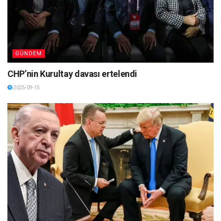
GÜNDEM
CHP’nin Kurultay davası ertelendi
2025-09-15