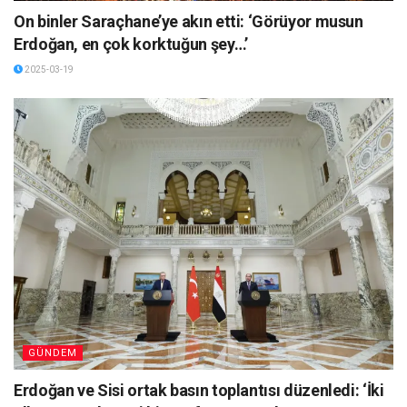
On binler Saraçhane’ye akın etti: ‘Görüyor musun
Erdoğan, en çok korktuğun şey…’
2025-03-19
GÜNDEM
Erdoğan ve Sisi ortak basın toplantısı düzenledi: ‘İki