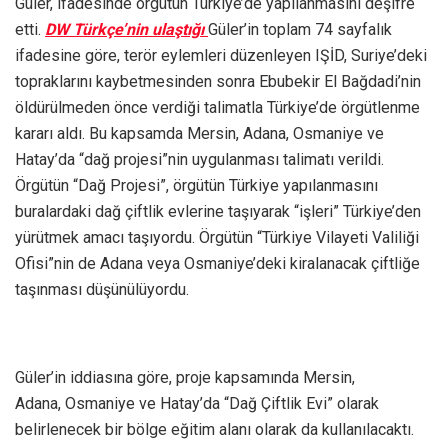
Güler, ifadesinde örgütün Türkiye’de yapılanmasını deşifre
etti.
DW Türkçe’nin ulaştığı
Güler’in toplam 74 sayfalık
ifadesine göre, terör eylemleri düzenleyen IŞİD, Suriye’deki
topraklarını kaybetmesinden sonra Ebubekir El Bağdadi’nin
öldürülmeden önce verdiği talimatla Türkiye’de örgütlenme
kararı aldı. Bu kapsamda Mersin, Adana, Osmaniye ve
Hatay’da “dağ projesi”nin uygulanması talimatı verildi.
Örgütün “Dağ Projesi”, örgütün Türkiye yapılanmasını
buralardaki dağ çiftlik evlerine taşıyarak “işleri” Türkiye’den
yürütmek amacı taşıyordu. Örgütün “Türkiye Vilayeti Valiliği
Ofisi”nin de Adana veya Osmaniye’deki kiralanacak çiftliğe
taşınması düşünülüyordu.
Güler’in iddiasına göre, proje kapsamında Mersin,
Adana, Osmaniye ve Hatay’da “Dağ Çiftlik Evi” olarak
belirlenecek bir bölge eğitim alanı olarak da kullanılacaktı.