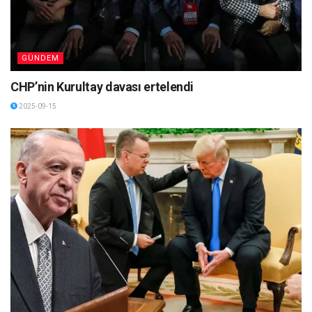
GÜNDEM
CHP’nin Kurultay davası ertelendi
2025-09-15