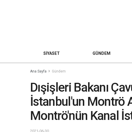
SİYASET
GÜNDEM
Ana Sayfa
Gündem
Dışişleri Bakanı Ça
İstanbul'un Montrö 
Montrö'nün Kanal İst
2021-06-30