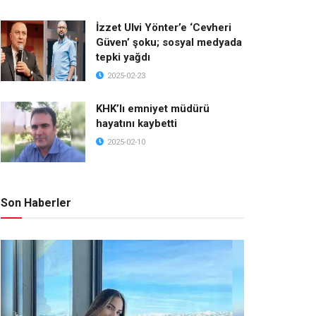
İzzet Ulvi Yönter’e ‘Cevheri
Güven’ şoku; sosyal medyada
tepki yağdı
2025-02-23
KHK’lı emniyet müdürü
hayatını kaybetti
2025-02-10
Son Haberler