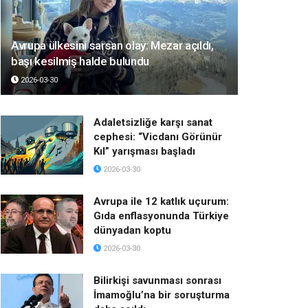
Avrupa ülkesini sarsan olay: Mezar açıldı,
başı kesilmiş halde bulundu
2026-03-30
Adaletsizliğe karşı sanat
cephesi: “Vicdanı Görünür
Kıl” yarışması başladı
2026-03-30
Avrupa ile 12 katlık uçurum:
Gıda enflasyonunda Türkiye
dünyadan koptu
2026-03-30
Bilirkişi savunması sonrası
İmamoğlu’na bir soruşturma