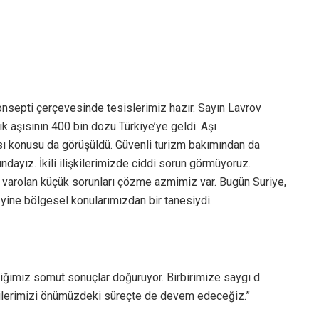
konsepti çerçevesinde tesislerimiz hazır. Sayın Lavrov
k aşısının 400 bin dozu Türkiye’ye geldi. Aşı
ması konusu da görüşüldü. Güvenli turizm bakımından da
ndayız. İkili ilişkilerimizde ciddi sorun görmüyoruz.
l varolan küçük sorunları çözme azmimiz var. Bugün Suriye,
ğ yine bölgesel konularımızdan bir tanesiydi.
rliğimiz somut sonuçlar doğuruyor. Birbirimize saygı d
işkilerimizi önümüzdeki süreçte de devem edeceğiz.”