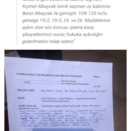
Kıymet Albayrak isimli seçmen oy kabinine
Berat Albayrak ile girmiştir. YSK 135 no’lu
genelge 19/2, 19/3, 24. ve 26. Maddelerine
aykırı olan söz konusu işleme karşı
şikayetlerimizi sunar, hukuka aykırılığın
giderilmesini talep ederiz.
“