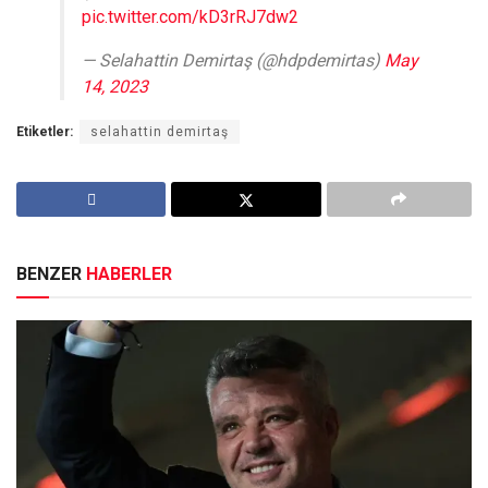
pic.twitter.com/kD3rRJ7dw2
— Selahattin Demirtaş (@hdpdemirtas)
May
14, 2023
Etiketler:
selahattin demirtaş
BENZER
HABERLER