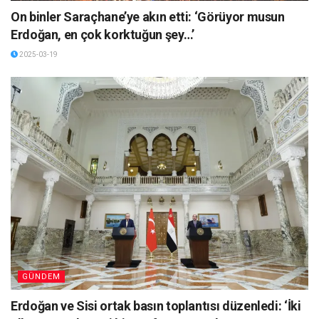
On binler Saraçhane’ye akın etti: ‘Görüyor musun
Erdoğan, en çok korktuğun şey…’
2025-03-19
GÜNDEM
Erdoğan ve Sisi ortak basın toplantısı düzenledi: ‘İki