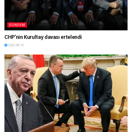
GÜNDEM
CHP’nin Kurultay davası ertelendi
2025-09-15