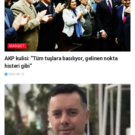
MANŞET
AKP kulisi: “Tüm tuşlara basılıyor, gelinen nokta
histeri gibi”
2025-09-15