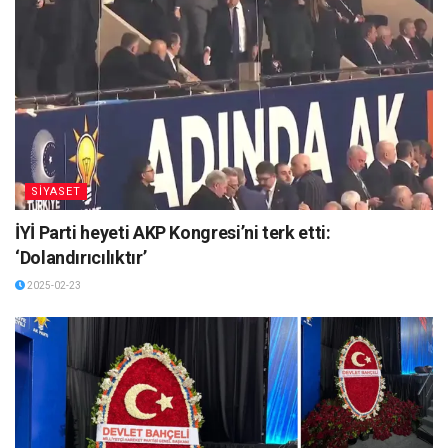
SİYASET
İYİ Parti heyeti AKP Kongresi’ni terk etti:
‘Dolandırıcılıktır’
2025-02-23