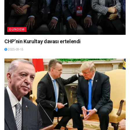
GÜNDEM
CHP’nin Kurultay davası ertelendi
2025-09-15