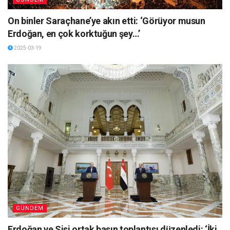
On binler Saraçhane’ye akın etti: ‘Görüyor musun
Erdoğan, en çok korktuğun şey…’
2025-03-19
GÜNDEM
Erdoğan ve Sisi ortak basın toplantısı düzenledi: ‘İki