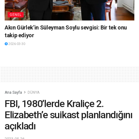
GENEL
Akın Gürlek’in Süleyman Soylu sevgisi: Bir tek onu
takip ediyor
2026-03-30
Ana Sayfa
DÜNYA
FBI, 1980’lerde Kraliçe 2.
Elizabeth’e suikast planlandığını
açıkladı
2023-05-26