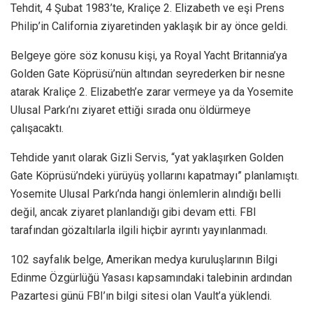
Tehdit, 4 Şubat 1983’te, Kraliçe 2. Elizabeth ve eşi Prens
Philip’in California ziyaretinden yaklaşık bir ay önce geldi.
Belgeye göre söz konusu kişi, ya Royal Yacht Britannia’ya
Golden Gate Köprüsü’nün altından seyrederken bir nesne
atarak Kraliçe 2. Elizabeth’e zarar vermeye ya da Yosemite
Ulusal Parkı’nı ziyaret ettiği sırada onu öldürmeye
çalışacaktı.
Tehdide yanıt olarak Gizli Servis, “yat yaklaşırken Golden
Gate Köprüsü’ndeki yürüyüş yollarını kapatmayı” planlamıştı.
Yosemite Ulusal Parkı’nda hangi önlemlerin alındığı belli
değil, ancak ziyaret planlandığı gibi devam etti. FBI
tarafından gözaltılarla ilgili hiçbir ayrıntı yayınlanmadı.
102 sayfalık belge, Amerikan medya kuruluşlarının Bilgi
Edinme Özgürlüğü Yasası kapsamındaki talebinin ardından
Pazartesi günü FBI’ın bilgi sitesi olan Vault’a yüklendi.