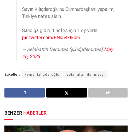
Sayın Kılıçdaroğlu'nu Cumhurbaşkanı yapalım,
Türkiye nefes alsın.
Sandığa gidin, 1 nefes için 1 oy verin.
pic.twitter.com/8Nk54ktkdm
— Selahattin Demirtaş (@hdpdemirtas)
May
26, 2023
Etiketler:
kemal kılıçdaroğlu
selahattin demirtaş
BENZER
HABERLER