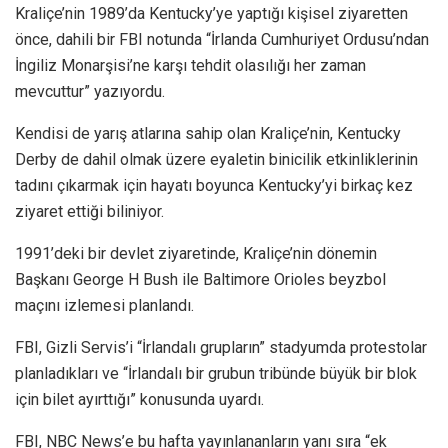
Kraliçe’nin 1989’da Kentucky’ye yaptığı kişisel ziyaretten
önce, dahili bir FBI notunda “İrlanda Cumhuriyet Ordusu’ndan
İngiliz Monarşisi’ne karşı tehdit olasılığı her zaman
mevcuttur” yazıyordu.
Kendisi de yarış atlarına sahip olan Kraliçe’nin, Kentucky
Derby de dahil olmak üzere eyaletin binicilik etkinliklerinin
tadını çıkarmak için hayatı boyunca Kentucky’yi birkaç kez
ziyaret ettiği biliniyor.
1991’deki bir devlet ziyaretinde, Kraliçe’nin dönemin
Başkanı George H Bush ile Baltimore Orioles beyzbol
maçını izlemesi planlandı.
FBI, Gizli Servis’i “İrlandalı grupların” stadyumda protestolar
planladıkları ve “İrlandalı bir grubun tribünde büyük bir blok
için bilet ayırttığı” konusunda uyardı.
FBI, NBC News’e bu hafta yayınlananların yanı sıra “ek