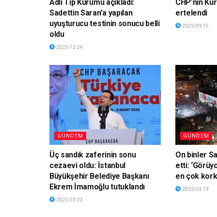
Adli Tıp Kurumu açıkladı:
CHP’nin Kur
Sadettin Saran’a yapılan
ertelendi
uyuşturucu testinin sonucu belli
2025-09-15
oldu
2025-12-24
GÜNDEM
GÜNDEM
Üç sandık zaferinin sonu
On binler S
cezaevi oldu: İstanbul
etti: ‘Görü
Büyükşehir Belediye Başkanı
en çok kork
Ekrem İmamoğlu tutuklandı
2025-03-19
2025-03-23