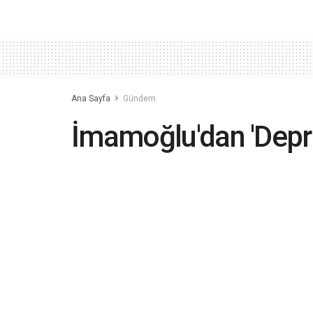
Ana Sayfa
Gündem
İmamoğlu'dan 'Depre
Binlerce çürük bina v
mecrasının işi olma
2021-07-05