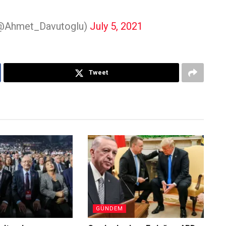
(@Ahmet_Davutoglu)
July 5, 2021
Tweet
GÜNDEM