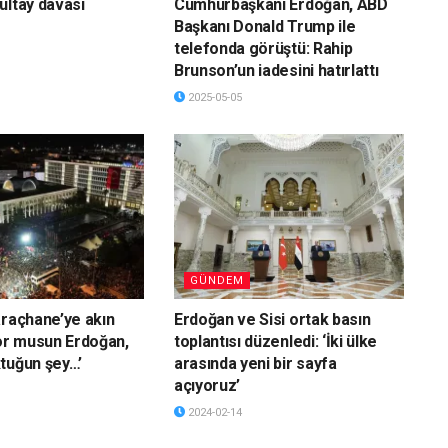
ultay davası
Cumhurbaşkanı Erdoğan, ABD
Başkanı Donald Trump ile
telefonda görüştü: Rahip
Brunson’un iadesini hatırlattı
2025-05-05
GÜNDEM
araçhane’ye akın
Erdoğan ve Sisi ortak basın
yor musun Erdoğan,
toplantısı düzenledi: ‘İki ülke
tuğun şey…’
arasında yeni bir sayfa
açıyoruz’
2024-02-14