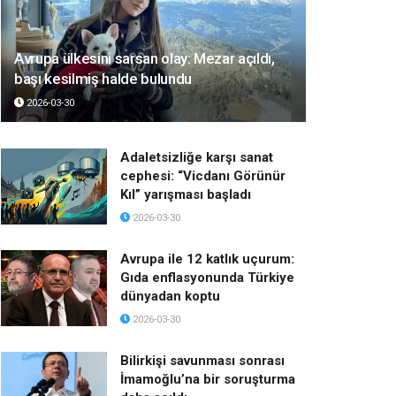
Avrupa ülkesini sarsan olay: Mezar açıldı,
başı kesilmiş halde bulundu
2026-03-30
Adaletsizliğe karşı sanat
cephesi: “Vicdanı Görünür
Kıl” yarışması başladı
2026-03-30
Avrupa ile 12 katlık uçurum:
Gıda enflasyonunda Türkiye
dünyadan koptu
2026-03-30
Bilirkişi savunması sonrası
İmamoğlu’na bir soruşturma