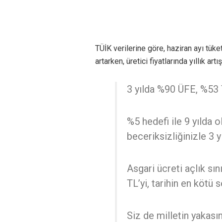
TÜİK verilerine göre, haziran ayı tüke
artarken, üretici fiyatlarında yıllık ar
3 yılda %90 ÜFE, %53 
%5 hedefi ile 9 yılda 
beceriksizliğinizle 3 y
Asgari ücreti açlık sın
TL’yi, tarihin en kötü
Siz de milletin yakası