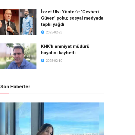
İzzet Ulvi Yönter’e ‘Cevheri
Güven’ şoku; sosyal medyada
tepki yağdı
2025-02-23
KHK’lı emniyet müdürü
hayatını kaybetti
2025-02-10
Son Haberler