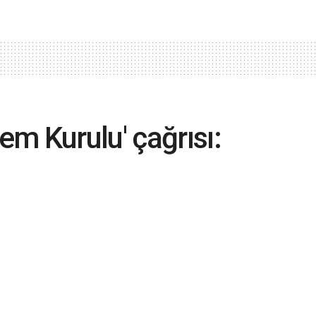
m Kurulu' çağrısı:
ar, bu iş siyaset
malı, yarış tutulmamalı