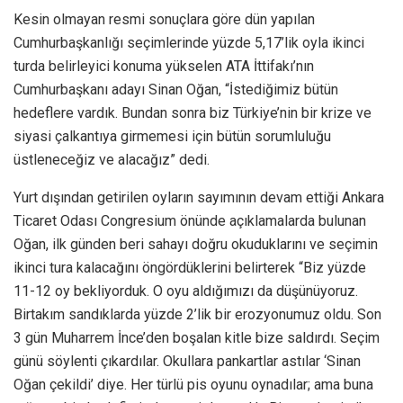
Kesin olmayan resmi sonuçlara göre dün yapılan
Cumhurbaşkanlığı seçimlerinde yüzde 5,17’lik oyla ikinci
turda belirleyici konuma yükselen ATA İttifakı’nın
Cumhurbaşkanı adayı Sinan Oğan, “İstediğimiz bütün
hedeflere vardık. Bundan sonra biz Türkiye’nin bir krize ve
siyasi çalkantıya girmemesi için bütün sorumluluğu
üstleneceğiz ve alacağız” dedi.
Yurt dışından getirilen oyların sayımının devam ettiği Ankara
Ticaret Odası Congresium önünde açıklamalarda bulunan
Oğan, ilk günden beri sahayı doğru okuduklarını ve seçimin
ikinci tura kalacağını öngördüklerini belirterek “Biz yüzde
11-12 oy bekliyorduk. O oyu aldığımızı da düşünüyoruz.
Birtakım sandıklarda yüzde 2’lik bir erozyonumuz oldu. Son
3 gün Muharrem İnce’den boşalan kitle bize saldırdı. Seçim
günü söylenti çıkardılar. Okullara pankartlar astılar ‘Sinan
Oğan çekildi’ diye. Her türlü pis oyunu oynadılar; ama buna