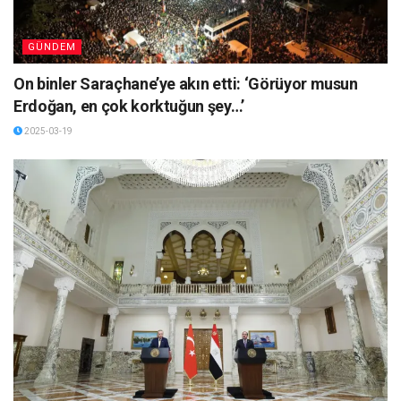
GÜNDEM
On binler Saraçhane’ye akın etti: ‘Görüyor musun
Erdoğan, en çok korktuğun şey…’
2025-03-19