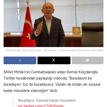
Kılıçdaroğlu'ndan yeni video: Buradayım, sonuna kadar mücadele edeceğim
Millet İttifakı’nın Cumhurbaşkanı adayı Kemal Kılıçdaroğlu
Twitter hesabından paylaştığı videoda, “Buradayım be
buradayım. Siz de buradasınız. Vallahi de billahi de sonuna
kadar mücadele edeceğim” dedi.
Buradayız. Sonuna kadar mücadele.
pic.twitter.com/37rBQEectn