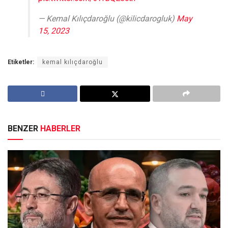
— Kemal Kılıçdaroğlu (@kilicdarogluk)
May
15, 2023
Etiketler:
kemal kılıçdaroğlu
BENZER
HABERLER