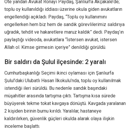
Öte yandan Avukat Ronayi Paydaş, Şanlıurfa Akçakale’de;
toplu oy kullanıldığı iddiası üzerine okula giden avukatların
engellendiği açıkladı. Paydaş, “Toplu oy kullanımını
engellerken hem biz hem de sandık görevlilerimiz saldırıya
uğradık, tehdit ve hakaretlere maruz kaldık” dedi. Paydaş’ın
paylaştığı videoda, avukatlara “İstersen avukat, istersen
Allah ol. Kimse girmesin içeriye” denildiği görüldü.
Bir saldırı da Şulul ilçesinde: 2 yaralı
Cumhurbaşkanlığı Seçimi ikinci oylaması için Şanlıurfa
Şulul’daki Ulubatlı Hasan İlkokulu’nda, toplu oy kullanılmak
istendiği ileri sürüldü. Bu nedenle sandık başındaki
müşahitler arasında tartışma çıktı. Tartışma kısa sürede
büyüyerek tekme tokat kavgaya dönüştü. Kavgada yaralanan
2 kişiden birinin burnu kırıldı. Yaralılar, hastaneye
kaldırılırken, güvenlik güçleri okulda alarak olaya ilişkin
inceleme başlattı.