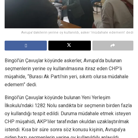
Avrupa'dakilerin yerine oy kullanıldı, asker 'müdahale edemem' dedi
Bingöl’ün Çavuşlar köyünde askerler, Avrupa’da bulunan
seçmenlerin yerine oy kullanılmasına itiraz eden CHP’li
müşahide, “Burası Ak Parti’nin yeri, sıkıntı olursa müdahale
edemem” dedi.
Bingöl’ün Çavuşlar köyünde bulunan Yeni Yerleşim
İlkokulu’ndaki 1282 Nolu sandıkta bir seçmenin birden fazla
oy kullandığı tespit edildi. Duruma müdahale etmek isteyen
CHP müşahidi, AKP’liler tarafından okuldan uzaklaştırılmak
istendi. Kısa bir süre sonra söz konusu kişinin, Avrupa’ya
giden bazı seçmenlerin yerine oy kullanıldığı anlaşıldı.