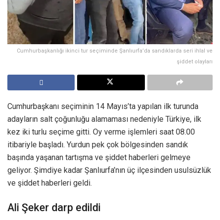
Cumhurbaşkanlığı ikinci tur seçiminde Şanlıurfa’da sandıklarda seri ihlal ve
şiddet olayları
Cumhurbaşkanı seçiminin 14 Mayıs’ta yapılan ilk turunda
adayların salt çoğunluğu alamaması nedeniyle Türkiye, ilk
kez iki turlu seçime gitti. Oy verme işlemleri saat 08.00
itibariyle başladı. Yurdun pek çok bölgesinden sandık
başında yaşanan tartışma ve şiddet haberleri gelmeye
geliyor. Şimdiye kadar Şanlıurfa’nın üç ilçesinden usulsüzlük
ve şiddet haberleri geldi.
Ali Şeker darp edildi