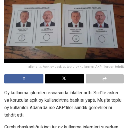
İhlaller arttı: Açık oy baskısı, toplu oy kullanımı, AKP’lilerden tehdit
Oy kullanma işlemleri esnasında ihlaller arttı. Siirt’te asker
ve korucular açık oy kullandırtma baskısı yaptı, Muş’ta toplu
oy kullanıldı, Adana’da ise AKP’liler sandık görevlilerini
tehdit etti.
Cumhurbaşkanlığı ikinci tur oy kullanma işlemleri sürerken,