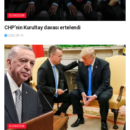
GÜNDEM
CHP’nin Kurultay davası ertelendi
2025-09-15
GÜNDEM