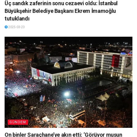
Üç sandık zaferinin sonu cezaevi oldu: İstanbul
Büyükşehir Belediye Başkanı Ekrem İmamoğlu
tutuklandı
2025-03-23
GÜNDEM
On binler Saraçhane’ye akın etti: ‘Görüyor musun