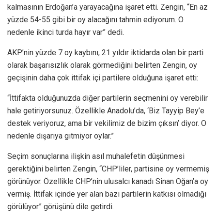
kalmasının Erdoğan’a yarayacağına işaret etti. Zengin, “En az
yüzde 54-55 gibi bir oy alacağını tahmin ediyorum. O
nedenle ikinci turda hayır var” dedi.
AKP’nin yüzde 7 oy kaybını, 21 yıldır iktidarda olan bir parti
olarak başarısızlık olarak görmediğini belirten Zengin, oy
geçişinin daha çok ittifak içi partilere olduğuna işaret etti:
“İttifakta olduğunuzda diğer partilerin seçmenini oy verebilir
hale getiriyorsunuz. Özellikle Anadolu’da, ‘Biz Tayyip Bey’e
destek veriyoruz, ama bir vekilimiz de bizim çıksın’ diyor. O
nedenle dışarıya gitmiyor oylar.”
Seçim sonuçlarına ilişkin asıl muhalefetin düşünmesi
gerektiğini belirten Zengin, “CHP’liler, partisine oy vermemiş
görünüyor. Özellikle CHP’nin ulusalcı kanadı Sinan Oğan’a oy
vermiş. İttifak içinde yer alan bazı partilerin katkısı olmadığı
görülüyor” görüşünü dile getirdi.