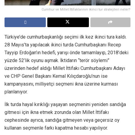
Cumhur ve Millet İttifaklarının ikinci tur stratejileri neler?
Türkiye’de cumhurbaşkanlığı seçimi ilk kez ikinci tura kaldı.
28 Mayıs’ta yapılacak ikinci turda Cumhurbaşkanı Recep
Tayyip Erdoğan’ın hedefi, yarışı önde tamamlayıp, 2018’deki
yüzde 52’lik oyunu aşmak. İktidarın “terör söylemi”
üzerinden hedef aldığı Millet İttifakı Cumhurbaşkanı Adayı
ve CHP Genel Başkanı Kemal Kılıçdaroğlu’nun ise
kampanyasını, milliyetçi seçmeni ikna üzerine kurması
planlanıyor.
İlk turda hayal kırıklığı yaşayan seçmenini yeniden sandığa
gitmesi için ikna etmek zorunda olan Millet İttifakı
cephesinde ayrıca, sandığa gitmeyen veya geçersiz oy
kullanan seçmenle farkı kapatma hesabı yapılıyor.