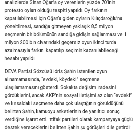
analizlerde Sinan Oğan’a oy verenlerin yüzde 70’inin
protesto oyları olduğu tespiti yapıldı. Oy farkının
kapatılabilmesi için Oğan’a giden oyların Kılıçdaroğlu’na
yöneltilmesi, sandığa gitmeyen yaklaşık 8,5 milyon
seçmenin bir bölümünün sandığa gidişin sağlanması ve 1
milyon 200 bin civarındaki geçersiz oyun ikinci turda
azalmasıyla farkın kapatılıp seçimin kazanılabileceği
hesabı yapıldı.
DEVA Partisi Sözcüsü İdris Şahin istenilen oyun
alınamamasında, “evdeki, köydeki” seçmene
ulaşılamamasını gösterdi. Sokakta değişim iradesini
gördüklerini, ancak AKP’nin sosyal iletişimi az olan “evdeki”
ve kırsaldaki seçmene daha çok ulaştığının görüldüğünü
belirten Şahin, kamuoyu anketlerinin de yanıltıcı sonuç
verdiğine işaret etti. İttifak partileri olarak kampanyaya güçlü
destek vereceklerini belirten Şahin şu görüşleri dile getirdi: