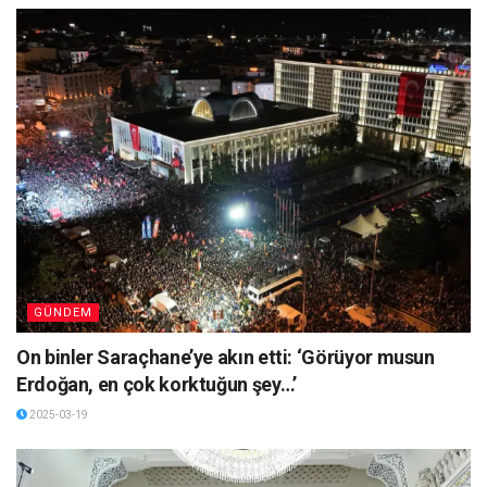
GÜNDEM
On binler Saraçhane’ye akın etti: ‘Görüyor musun
Erdoğan, en çok korktuğun şey…’
2025-03-19