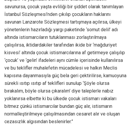
savunursa, çocuk yaşta evliliği bir şiddet olarak tanımlayan
İstanbul Sözleşmesi’nden çıkılıp çocukların haklarını
savunan Lanzarote Sözleşmesi tartışmaya açılırsa, ülkeyi
yönetenlerin hazırladığı yargı paketinde ‘somut delil’ adı
altında istismarcıların tutuklanması zorlaştırılmaya
çalışılırsa, iktidardakiler tarafından ikide bir ‘mağduriyet
kisvesi’ altında çocuk istismarcılarına af getirmeye çalışılıp
‘çocuk’ ve ‘gelin’ ifadeleri aynı cümle içerisinde kullanılırsa
ve bu teklifler muhalefetin mücadelesi ve halkın Meclis
kapısına dayanmasıyla güç bela geri çektirilirse, kamuoyuna
sürekli ısıtıp ısıtıp af teklifleri sunulup ‘Şöyle olursa
bırakalım, böyle olursa çıkaralım’ diye taleplerle nabız
yoklanırsa elbette ki bu ülkede çocuk istismarı vakaları
bitmez çünkü istismarcılar bundan güç alır, istismarın
normalleştirilmeye çalışılmasından cesaret alır ve oluşan
cezasızlık algısından beslenirler.”