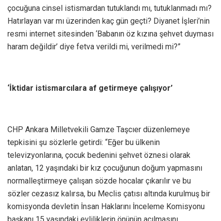
çocuğuna cinsel istismardan tutuklandı mı, tutuklanmadı mı?
Hatırlayan var mı üzerinden kaç gün geçti? Diyanet İşleri’nin
resmi internet sitesinden ‘Babanın öz kızına şehvet duyması
haram değildir’ diye fetva verildi mi, verilmedi mi?”
‘İktidar istismarcılara af getirmeye çalışıyor’
CHP Ankara Milletvekili Gamze Taşcıer düzenlemeye
tepkisini şu sözlerle getirdi: “Eğer bu ülkenin
televizyonlarına, çocuk bedenini şehvet öznesi olarak
anlatan, 12 yaşındaki bir kız çocuğunun doğum yapmasını
normalleştirmeye çalışan sözde hocalar çıkarılır ve bu
sözler cezasız kalırsa, bu Meclis çatısı altında kurulmuş bir
komisyonda devletin İnsan Haklarını İnceleme Komisyonu
başkanı 15 yaşındaki evliliklerin önünün açılmasını