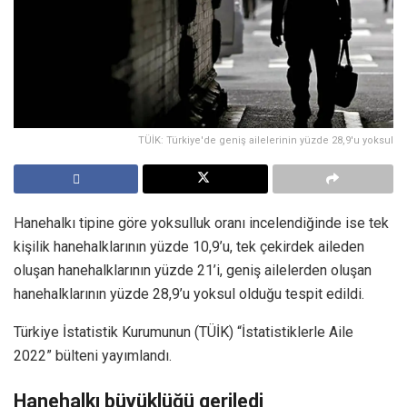
TÜİK: Türkiye'de geniş ailelerinin yüzde 28,9'u yoksul
Hanehalkı tipine göre yoksulluk oranı incelendiğinde ise tek
kişilik hanehalklarının yüzde 10,9’u, tek çekirdek aileden
oluşan hanehalklarının yüzde 21’i, geniş ailelerden oluşan
hanehalklarının yüzde 28,9’u yoksul olduğu tespit edildi.
Türkiye İstatistik Kurumunun (TÜİK) “İstatistiklerle Aile
2022” bülteni yayımlandı.
Hanehalkı büyüklüğü geriledi