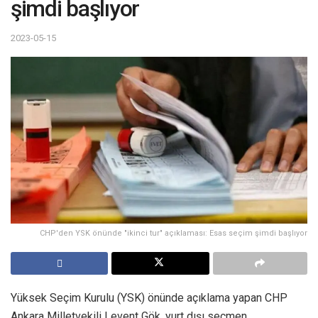
şimdi başlıyor
2023-05-15
CHP'den YSK önünde "ikinci tur" açıklaması: Esas seçim şimdi başlıyor
Yüksek Seçim Kurulu (YSK) önünde açıklama yapan CHP
Ankara Milletvekili Levent Gök, yurt dışı seçmen