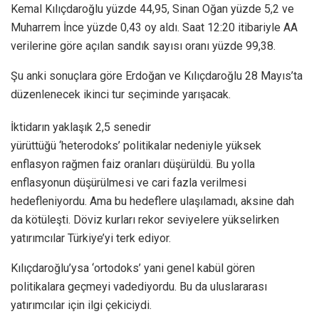
Kemal Kılıçdaroğlu yüzde 44,95, Sinan Oğan yüzde 5,2 ve
Muharrem İnce yüzde 0,43 oy aldı. Saat 12:20 itibariyle AA
verilerine göre açılan sandık sayısı oranı yüzde 99,38.
Şu anki sonuçlara göre Erdoğan ve Kılıçdaroğlu 28 Mayıs’ta
düzenlenecek ikinci tur seçiminde yarışacak.
İktidarın yaklaşık 2,5 senedir
yürüttüğü ‘heterodoks’ politikalar nedeniyle yüksek
enflasyon rağmen faiz oranları düşürüldü. Bu yolla
enflasyonun düşürülmesi ve cari fazla verilmesi
hedefleniyordu. Ama bu hedeflere ulaşılamadı, aksine dah
da kötüleşti. Döviz kurları rekor seviyelere yükselirken
yatırımcılar Türkiye’yi terk ediyor.
Kılıçdaroğlu’ysa ‘ortodoks’ yani genel kabül gören
politikalara geçmeyi vadediyordu. Bu da uluslararası
yatırımcılar için ilgi çekiciydi.