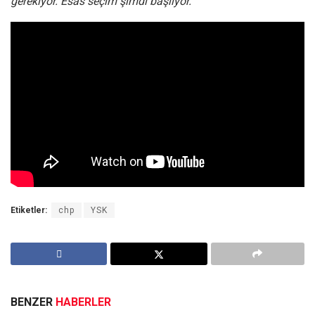
gerekiyor. Esas seçim şimdi başlıyor.”
Etiketler:
chp
YSK
BENZER
HABERLER