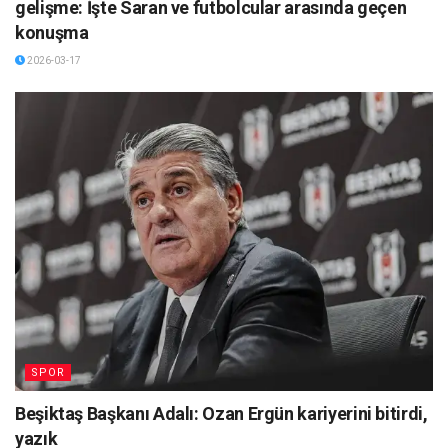
gelişme: İşte Saran ve futbolcular arasında geçen
konuşma
2026-03-17
SPOR
Beşiktaş Başkanı Adalı: Ozan Ergün kariyerini bitirdi,
yazık