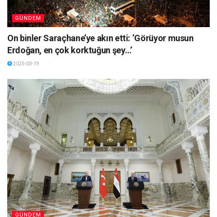
GÜNDEM
On binler Saraçhane’ye akın etti: ‘Görüyor musun
Erdoğan, en çok korktuğun şey…’
2025-03-19
GÜNDEM