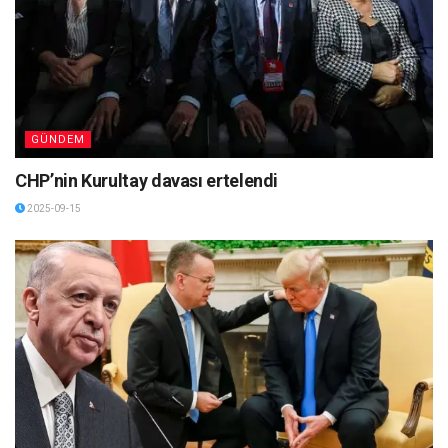
GÜNDEM
CHP’nin Kurultay davası ertelendi
2025-09-15