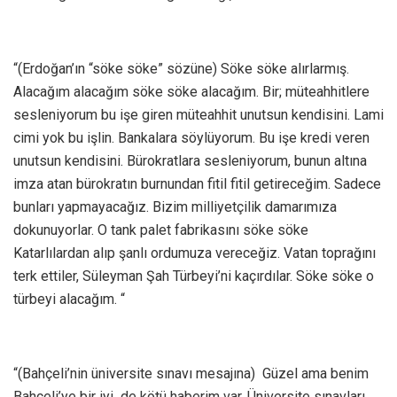
“(Erdoğan’ın “söke söke” sözüne) Söke söke alırlarmış.
Alacağım alacağım söke söke alacağım. Bir; müteahhitlere
sesleniyorum bu işe giren müteahhit unutsun kendisini. Lami
cimi yok bu işlin. Bankalara söylüyorum. Bu işe kredi veren
unutsun kendisini. Bürokratlara sesleniyorum, bunun altına
imza atan bürokratın burnundan fitil fitil getireceğim. Sadece
bunları yapmayacağız. Bizim milliyetçilik damarımıza
dokunuyorlar. O tank palet fabrikasını söke söke
Katarlılardan alıp şanlı ordumuza vereceğiz. Vatan toprağını
terk ettiler, Süleyman Şah Türbeyi’ni kaçırdılar. Söke söke o
türbeyi alacağım. “
“(Bahçeli’nin üniversite sınavı mesajına) Güzel ama benim
Bahçeli’ye bir iyi de kötü haberim var. Üniversite sınavları