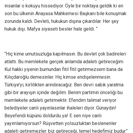
insanlar o kokuyu hissediyor. Öyle bir noktaya geldik ki en
son bu ülkenin Anayasa Mahkemesi Başkanı bile konuşmak
zorunda kaldı. Devleti, hukukun dışına çıkardılar. Her şey
hukuk dışı. Mafya siyaseti besler hale geldi. “
“Hiç kime umutsuzluğa kapılmasın. Bu devlet çok badireleri
atlattı. Bu memlekete gerçek anlamda adaleti getireceğim.
Kul hakkı yiyenin burnundan fitil fitil getirmezsem bana da
Kılıçdaroğlu demesinler. Hiç kimse endişelenmesin.
Türkiye’yi, kirlilikten arındıracağız. Ben devri sabık yaratma
gibi bir arayışın içinde değilim. Benim partimin önceliği bu
memlekete adaleti getirmektir. Efendim talimat veriyor
belediyeler canlı yayınlasınlar ihaleleri diyor. Günaydın!
Beyefendi küpünü doldurdu ya! E sen niye canlı
yayımlamıyorsun? Rüşvetten yolsuzluktan beslenenler
adaleti getiremezler. biz getireceği, temel hedefimiz budur.”