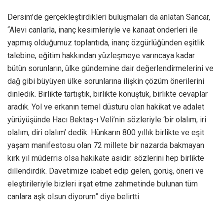
Dersim’de gerçekleştirdikleri buluşmaları da anlatan Sancar,
“Alevi canlarla, inanç kesimleriyle ve kanaat önderleri ile
yapmış olduğumuz toplantıda, inanç özgürlüğünden eşitlik
talebine, eğitim hakkından yüzleşmeye varıncaya kadar
bütün sorunların, ülke gündemine dair değerlendirmelerini ve
dağ gibi büyüyen ülke sorunlarına ilişkin çözüm önerilerini
dinledik. Birlikte tartıştık, birlikte konuştuk, birlikte cevaplar
aradık. Yol ve erkanın temel düsturu olan hakikat ve adalet
yürüyüşünde Hacı Bektaş-ı Veli’nin sözleriyle ‘bir olalım, iri
olalım, diri olalım’ dedik. Hünkarın 800 yıllık birlikte ve eşit
yaşam manifestosu olan 72 millete bir nazarda bakmayan
kırk yıl müderris olsa hakikate asidir. sözlerini hep birlikte
dillendirdik. Davetimize icabet edip gelen, görüş, öneri ve
eleştirileriyle bizleri irşat etme zahmetinde bulunan tüm
canlara aşk olsun diyorum” diye belirtti.