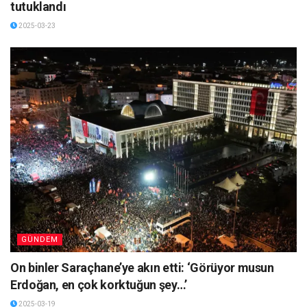
tutuklandı
2025-03-23
GÜNDEM
On binler Saraçhane’ye akın etti: ‘Görüyor musun
Erdoğan, en çok korktuğun şey…’
2025-03-19