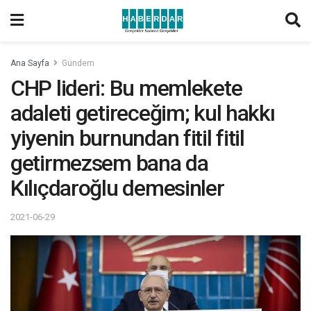
Ana Sayfa
Gündem
CHP lideri: Bu memlekete
adaleti getireceğim; kul hakkı
yiyenin burnundan fitil fitil
getirmezsem bana da
Kılıçdaroğlu demesinler
2021-06-29