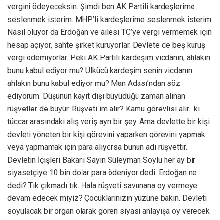
vergini ödeyeceksin. Şimdi ben AK Partili kardeşlerime
seslenmek isterim. MHP’li kardeşlerime seslenmek isterim.
Nasıl oluyor da Erdoğan ve ailesi TC’ye vergi vermemek için
hesap açıyor, sahte şirket kuruyorlar. Devlete de beş kuruş
vergi ödemiyorlar. Peki AK Partili kardeşim vicdanın, ahlakın
bunu kabul ediyor mu? Ülkücü kardeşim senin vicdanın
ahlakın bunu kabul ediyor mu? Man Adası’ndan söz
ediyorum. Düşünün kayıt dışı büyüdüğü zaman alınan
rüşvetler de büyür. Rüşveti im alır? Kamu görevlisi alır. İki
tüccar arasındaki alış veriş ayrı bir şey. Ama devlette bir kişi
devleti yöneten bir kişi görevini yaparken görevini yapmak
veya yapmamak için para alıyorsa bunun adı rüşvettir.
Devletin İçişleri Bakanı Sayın Süleyman Soylu her ay bir
siyasetçiye 10 bin dolar para ödeniyor dedi. Erdoğan ne
dedi? Tık çıkmadı tık. Hala rüşveti savunana oy vermeye
devam edecek miyiz? Çocuklarınızın yüzüne bakın. Devleti
soyulacak bir organ olarak gören siyasi anlayışa oy verecek