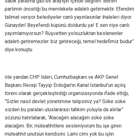
sabık yaratma gibi bir arayışın içinde değilim. Benim
partimin önceliği bu memlekete adaleti getirmektir. Efendim
talimat veriyor belediyeler canlı yayınlasınlar ihaleleri diyor.
Günaydın! Beyefendi küpünü doldurdu ya! E sen niye canlı
yayımlamıyorsun? Rüşvetten yolsuzluktan beslenenler
adaleti getiremezler. biz getireceği, temel hedefimiz budur”
diye konuştu.
öte yandan CHP lideri, Cumhurbaşkanı ve AKP Genel
Başkanı Recep Tayyip Erdoğan’ın Kanal İstanbul’un açılış
töreni olarak gerçekleştirdiği organizasyonda ifade ettiği,
“Sizler nasıl devlet yönetimine talipsiniz ya? Söke söke
sizden bu paraları uluslararası tahkim yoluyla da alırlar”
sözünü hatırlatarak, “Alacağım alacağım söke söke
alacağım. Bir; müteahhitlere sesleniyorum bu işe giren
müteahhit unutsun kendisini. Lami cimi yok bu işlin.