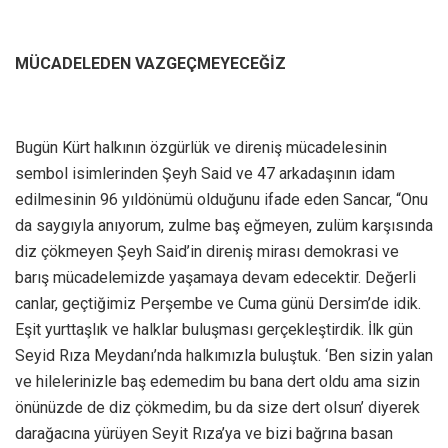
MÜCADELEDEN VAZGEÇMEYECEĞİZ
Bugün Kürt halkının özgürlük ve direniş mücadelesinin
sembol isimlerinden Şeyh Said ve 47 arkadaşının idam
edilmesinin 96 yıldönümü olduğunu ifade eden Sancar, “Onu
da saygıyla anıyorum, zulme baş eğmeyen, zulüm karşısında
diz çökmeyen Şeyh Said’in direniş mirası demokrasi ve
barış mücadelemizde yaşamaya devam edecektir. Değerli
canlar, geçtiğimiz Perşembe ve Cuma günü Dersim’de idik.
Eşit yurttaşlık ve halklar buluşması gerçekleştirdik. İlk gün
Seyid Rıza Meydanı’nda halkımızla buluştuk. ‘Ben sizin yalan
ve hilelerinizle baş edemedim bu bana dert oldu ama sizin
önünüzde de diz çökmedim, bu da size dert olsun’ diyerek
darağacına yürüyen Seyit Rıza’ya ve bizi bağrına basan