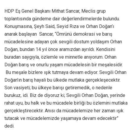
HDP Eş Genel Başkanı Mithat Sancar, Meclis grup
toplantısında gündeme dair değerlendirmelerde bulundu.
Konuşmasına, Şeyh Said, Seyid Rıza ve Orhan Doğan’ı
anarak başlayan Sancar, “Ömrünü demokrasi ve barış
mücadelesine adayan çok sevgili dostum yoldaşım Orhan
Doğan, bundan 14 yıl önce aramızdan ayrıldı. Kendisini
buradan saygıyla, özlemle ve minnetle anıyorum. Orhan
Doğan barış ve onurlu yaşam mücadelesin bir meşalesidir.
Bu meşale bizlere ışık tutmaya devam ediyor. Sevgili Orhan
Doğan’ın barış hayali bu ülkede mutlaka gerçekleşecektir.
Son vasiyeti; bu ülkeye barışı getiremedik, o nedenle
burukuz, idi. Biz de diyoruz ki; Sevgili Orhan Doğan, yerinde
rahat uyu, bu halk ve bu mücadele birliği bu özlemini mutlaka
gerçekleştirecektir. Anısı da mücadelemize her zaman ışık
tutacak ve mücadelemizde yaşamaya devam edecektir”
dedi.