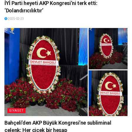
İYİ Parti heyeti AKP Kongresi’ni terk etti:
‘Dolandırıcılıktır’
2025-02-23
SİYASET
Bahçeli’den AKP Büyük Kongresi’ne subliminal
çelenk: Her çiçek bir hesap