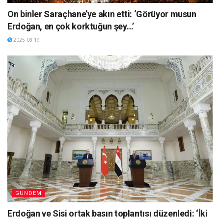
On binler Saraçhane’ye akın etti: ‘Görüyor musun
Erdoğan, en çok korktuğun şey…’
2025-03-19
GÜNDEM
Erdoğan ve Sisi ortak basın toplantısı düzenledi: ‘İki