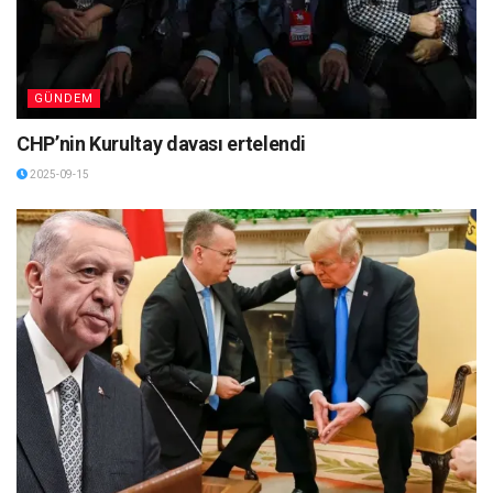
GÜNDEM
CHP’nin Kurultay davası ertelendi
2025-09-15