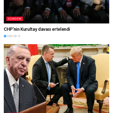
GÜNDEM
CHP’nin Kurultay davası ertelendi
2025-09-15