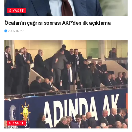
SİYASET
Öcalan’ın çağrısı sonrası AKP’den ilk açıklama
2025-02-27
SİYASET