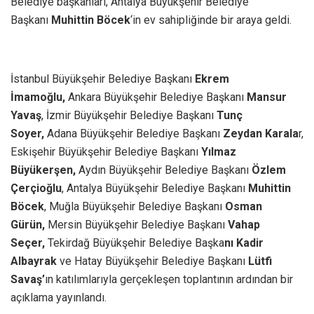
Belediye başkanları, Antalya Büyükşehir Belediye
Başkanı
Muhittin Böcek
‘in ev sahipliğinde bir araya geldi.
İstanbul Büyükşehir Belediye Başkanı
Ekrem
İmamoğlu,
Ankara Büyükşehir Belediye Başkanı
Mansur
Yavaş
, İzmir Büyükşehir Belediye Başkanı
Tunç
Soyer,
Adana Büyükşehir Belediye Başkanı
Zeydan Karala
r,
Eskişehir Büyükşehir Belediye Başkanı
Yılmaz
Büyükerşen,
Aydın Büyükşehir Belediye Başkanı
Özlem
Çerçioğlu
, Antalya Büyükşehir Belediye Başkanı
Muhittin
Böcek
, Muğla Büyükşehir Belediye Başkanı
Osman
Gürün,
Mersin Büyükşehir Belediye Başkanı
Vahap
Seçer,
Tekirdağ Büyükşehir Belediye Başka
nı Kadir
Albayrak
ve Hatay Büyükşehir Belediye Başkanı
Lütfi
Savaş’
ın katılımlarıyla gerçekleşen toplantının ardından bir
açıklama yayınlandı.