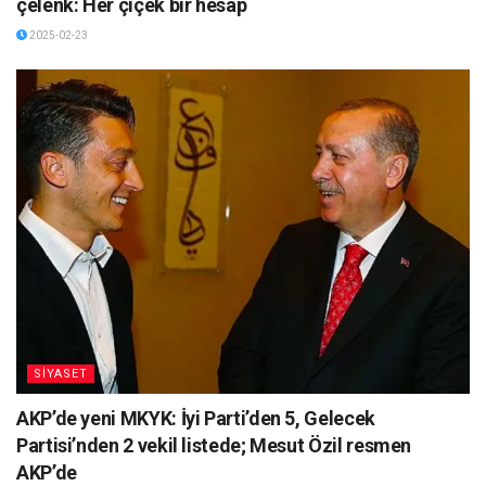
çelenk: Her çiçek bir hesap
2025-02-23
SİYASET
AKP’de yeni MKYK: İyi Parti’den 5, Gelecek
Partisi’nden 2 vekil listede; Mesut Özil resmen
AKP’de