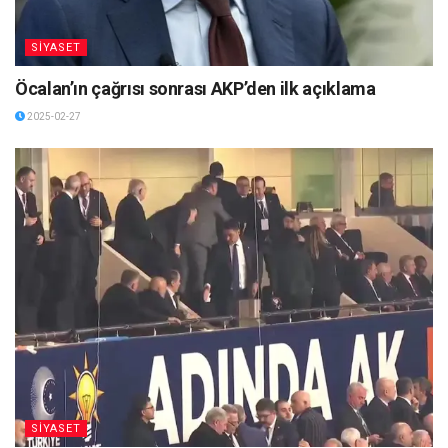
SİYASET
Öcalan’ın çağrısı sonrası AKP’den ilk açıklama
2025-02-27
SİYASET