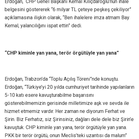
Erdoğan, CHP Genel Başkanı Kemal Kılıçdaroğlu’nun ihale
belgesini göstererek “6 milyar TL çeteye peşkeş çekiliyor”
açıklamasına ilişkin olarak, “Ben ihalelere imza atmam Bay
Kemal, yalancılığını ispat ettin” dedi.
“CHP kiminle yan yana, terör örgütüyle yan yana”
Erdoğan, Trabzon’da “Toplu Açılış Töreni”nde konuştu.
Erdoğan, “Türkiye’yi 20 yılda cumhuriyet tarihinde yapılanların
5-10 katı esere kavuşturabilme başarısını
gösterebilmemizin gerisinde milletimize aşk ve sevda ile
hizmet etmemiz vardır. Her zaman ne diyorum Ferhat ve
Şirin. Biz Ferhatız, siz Şirinsiniz, dağları dele dele biz Şirin’e
kavuştuk. CHP kiminle yan yana, terör örgütüyle yan yana.
PKK bir terör örgütü, onun Meclis’teki uzantısı da malum”