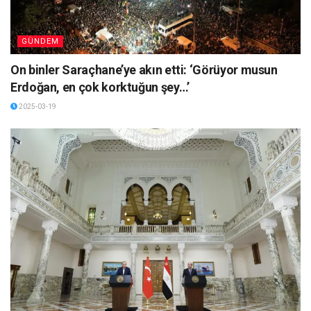
GÜNDEM
On binler Saraçhane’ye akın etti: ‘Görüyor musun
Erdoğan, en çok korktuğun şey…’
2025-03-19