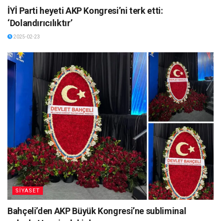
İYİ Parti heyeti AKP Kongresi’ni terk etti:
‘Dolandırıcılıktır’
2025-02-23
SİYASET
Bahçeli’den AKP Büyük Kongresi’ne subliminal