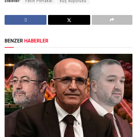
Etiketler:
Fatih Portakal
suç duyurusu
BENZER
HABERLER