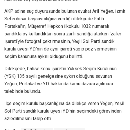
AKP adına suç duyurusunda bulunan avukat Arif Yeğen, İzmir
Seferihisar başsavcılığına verdiği dilekçede Fatih
Portakal’ın, Müşerref Hepkon İlkokulu 1032 numaralı
sandıkta oy kullandıktan sonra zarfı sandığa atarken ‘zafer
işareti’yle fotoğraf çektirmesinin, Yeşil Sol Parti sandık
kurulu üyesi Y.D.’nin de aynı işareti yapıp poz vermesinin
seçim kanununa aykırı olduğunu belirtti.
Dilekçede, bahse konu işaretin Yüksek Seçim Kurulunun
(YSK) 135 sayılı genelgesine aykırı olduğunu savunan
Yeğen, Portakal ve Y.D. hakkında kamu davası açılması
talebinde bulundu.
İlçe seçim kurulu başkanlığına da dilekçe veren Yeğen, Yeşil
Sol Parti sandık kurulu üyesi Y.D’nin seçimdeki görevinden
azledilmesini talep etti.