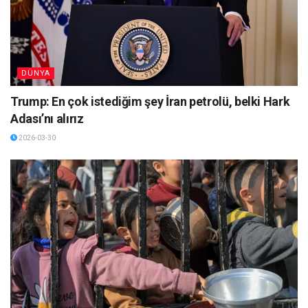
DÜNYA
Trump: En çok istediğim şey İran petrolü, belki Hark
Adası’nı alırız
2026-03-30