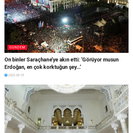
GÜNDEM
On binler Saraçhane’ye akın etti: ‘Görüyor musun
Erdoğan, en çok korktuğun şey…’
2025-03-19