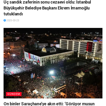
Üç sandık zaferinin sonu cezaevi oldu: İstanbul
Büyükşehir Belediye Başkanı Ekrem İmamoğlu
tutuklandı
2025-03-23
GÜNDEM
On binler Saraçhane’ye akın etti: ‘Görüyor musun