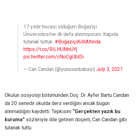
17 yıldır hocası olduğum Boğaziçi
Üniversitesi’ne ilk defa alınmıyorum. Kapıda
tutanak tuttuk.
#BoğaziçiKilitAltında
https://t.co/RILHUMnUYj
pic.twitter.com/cNoCgUblDi
— Can Candan (@yunusunbabasi)
July 3, 2021
Okulun sosyoloji bölümünden Doç. Dr. Ayfer Bartu Candan
da 20 senedir okulda ders verdiğini ancak bugün
alınmadığını kaydetti. Tepkisini
“Gerçekten yazık bu
kuruma”
sözleriyle dile getiren doçent, Can Candan gibi
tutanak tuttu.