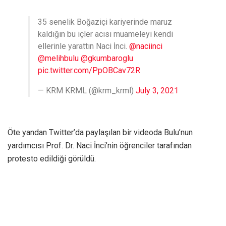
35 senelik Boğaziçi kariyerinde maruz
kaldığın bu içler acısı muameleyi kendi
ellerinle yarattın Naci İnci.
@naciinci
@melihbulu
@gkumbaroglu
pic.twitter.com/PpOBCav72R
— KRM KRML (@krm_krml)
July 3, 2021
Öte yandan Twitter’da paylaşılan bir videoda Bulu’nun
yardımcısı Prof. Dr. Naci İnci’nin öğrenciler tarafından
protesto edildiği görüldü.