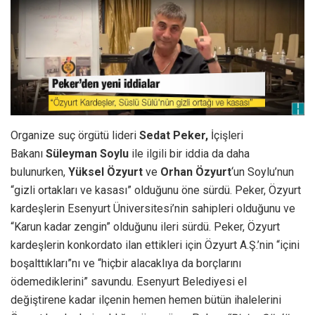
Organize suç örgütü lideri
Sedat Peker,
İçişleri
Bakanı
Süleyman Soylu
ile ilgili bir iddia da daha
bulunurken,
Yüksel Özyurt
ve
Orhan Özyurt
‘un Soylu’nun
“gizli ortakları ve kasası” olduğunu öne sürdü. Peker, Özyurt
kardeşlerin Esenyurt Üniversitesi’nin sahipleri olduğunu ve
“Karun kadar zengin” olduğunu ileri sürdü. Peker, Özyurt
kardeşlerin konkordato ilan ettikleri için Özyurt A.Ş.’nin “içini
boşalttıkları”nı ve “hiçbir alacaklıya da borçlarını
ödemediklerini” savundu. Esenyurt Belediyesi el
değiştirene kadar ilçenin hemen hemen bütün ihalelerini