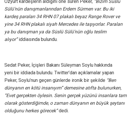
Özyurt kardeşlerin aldığını öne süren Peker,
“Bizim Süslü
Sülü’nün danışmanlarından Erdem Sürmen var.
Bu iki
kardeş paraları 34 RHN 07 plakalı beyaz Range Rover ve
yine 34 RHN plakalı siyah Mercedes ile taşıyorlar. Paraları
ya bu danışman ya da Süslü Sülü’nün oğlu teslim
alıyor”
iddiasında bulundu.
Sedat Peker, İçişleri Bakanı Süleyman Soylu hakkında
yeni bir iddiada bulundu. Twitter’dan açıklamalar yapan
Peker, Soylu’nun geçen günlerde ironik bir şekilde
“Ben
dünyanın en kötü insanıyım” demesine atıfta bulunurken,
“Evet gerçekten öylesin. Senin gerçek yüzünü insanlara tam
olarak gösterdiğimde, o zaman dünyanın en büyük şeytanı
olduğunu herkes görecek”
dedi.