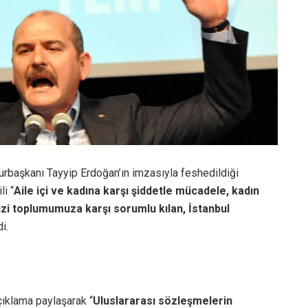
rbaşkanı Tayyip Erdoğan’ın imzasıyla feshedildiği
i “
Aile içi ve kadına karşı şiddetle mücadele, kadın
zi toplumumuza karşı sorumlu kılan, İstanbul
i.
çıklama paylaşarak “
Uluslararası sözleşmelerin