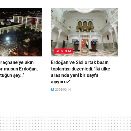
GÜNDEM
araçhane’ye akın
Erdoğan ve Sisi ortak basın
yor musun Erdoğan,
toplantısı düzenledi: ‘İki ülke
tuğun şey…’
arasında yeni bir sayfa
açıyoruz’
2024-02-14