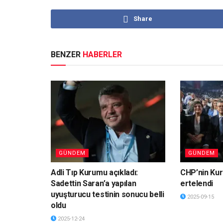
Share
BENZER
HABERLER
GÜNDEM
GÜNDEM
Adli Tıp Kurumu açıkladı:
CHP’nin Kur
Sadettin Saran’a yapılan
ertelendi
uyuşturucu testinin sonucu belli
2025-09-15
oldu
2025-12-24