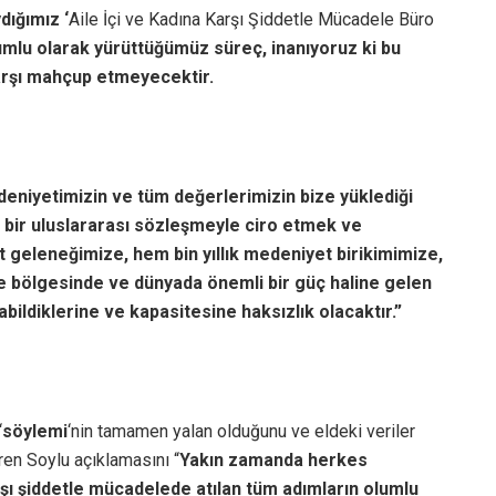
dığımız ‘
Aile İçi ve Kadına Karşı Şiddetle Mücadele Büro
umlu olarak yürüttüğümüz süreç, inanıyoruz ki bu
arşı mahçup etmeyecektir.
eniyetimizin ve tüm değerlerimizin bize yüklediği
bir uluslararası sözleşmeyle ciro etmek ve
 geleneğimize, hem bin yıllık medeniyet birikimimize,
 bölgesinde ve dünyada önemli bir güç haline gelen
bildiklerine ve kapasitesine haksızlık olacaktır.”
‘
söylemi
‘nin tamamen yalan olduğunu ve eldeki veriler
en Soylu açıklamasını “
Yakın zamanda herkes
arşı şiddetle mücadelede atılan tüm adımların olumlu