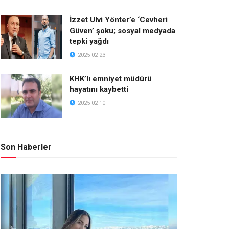
İzzet Ulvi Yönter’e ‘Cevheri
Güven’ şoku; sosyal medyada
tepki yağdı
2025-02-23
KHK’lı emniyet müdürü
hayatını kaybetti
2025-02-10
Son Haberler