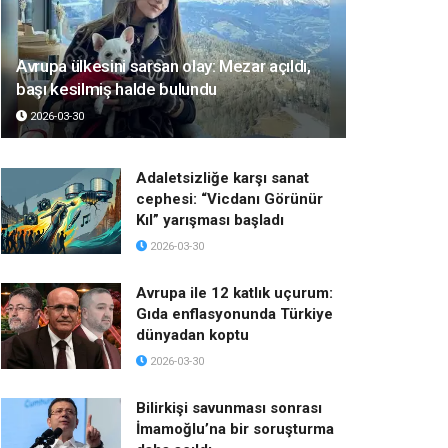
Avrupa ülkesini sarsan olay: Mezar açıldı,
başı kesilmiş halde bulundu
2026-03-30
Adaletsizliğe karşı sanat
cephesi: “Vicdanı Görünür
Kıl” yarışması başladı
2026-03-30
Avrupa ile 12 katlık uçurum:
Gıda enflasyonunda Türkiye
dünyadan koptu
2026-03-30
Bilirkişi savunması sonrası
İmamoğlu’na bir soruşturma