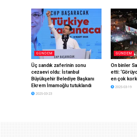
GÜNDEM
GÜNDEM
Üç sandık zaferinin sonu
On binler S
cezaevi oldu: İstanbul
etti: ‘Görü
Büyükşehir Belediye Başkanı
en çok kork
Ekrem İmamoğlu tutuklandı
2025-03-19
2025-03-23