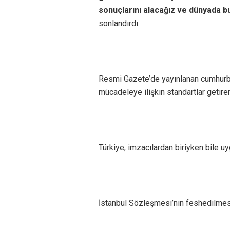
sonuçlarını alacağız ve dünyada b
sonlandırdı.
Resmi Gazete’de yayınlanan cumhurbaş
mücadeleye ilişkin standartlar getire
Türkiye, imzacılardan biriyken bile uy
İstanbul Sözleşmesi’nin feshedilmesi