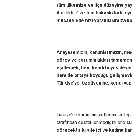
tüm ülkemize ve ilçe düzeyine yay
Amirlikleri’
ve tüm bakanlıklarla uy
mücadelede bizi vatandaşımıza k
Anayasamızın, kanunlarımızın, med
görev ve sorumlulukları tamamen 
eşitlemek, hem kendi büyük devlet
hem de ortaya koyduğu gelişmeyle
Türkiye’ye, özgüvenine, kendi yapa
Türkiye’de kadın cinayetlerinin arttığı 
tarafından desteklenmediğini öne sür
görecektir ki aile içi ve kadına k