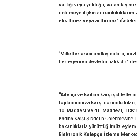
varlığı veya yokluğu, vatandaşımızı
önlemeye ilişkin sorumluluklarımı
eksiltmez veya arttırmaz
” ifadeler
“
Milletler arası andlaşmalara, söz
her egemen devletin hakkıdır”
diy
“Aile içi ve kadına karşı şiddetle
toplumumuza karşı sorumlu kılan, İ
10. Maddesi ve 41. Maddesi, TCK’nın
Kadına Karşı Şiddetin Önlenmesine D
bakanlıklarla yürüttüğümüz eylem p
Elektronik Kelepçe İzleme Merkezi