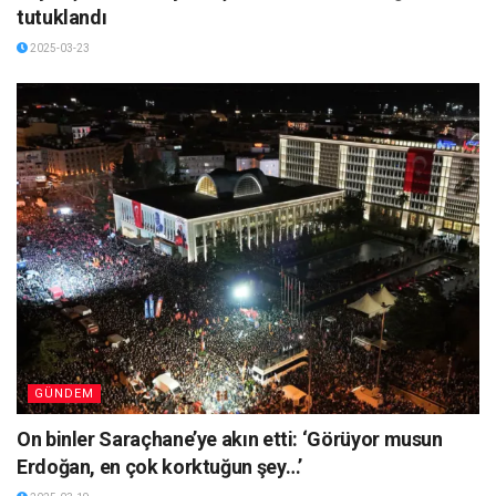
tutuklandı
2025-03-23
GÜNDEM
On binler Saraçhane’ye akın etti: ‘Görüyor musun
Erdoğan, en çok korktuğun şey…’