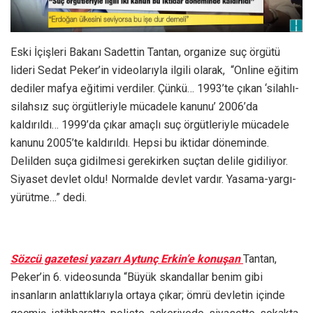
Eski İçişleri Bakanı Sadettin Tantan, organize suç örgütü
lideri Sedat Peker’in videolarıyla ilgili olarak, “Online eğitim
dediler mafya eğitimi verdiler. Çünkü… 1993’te çıkan ‘silahlı-
silahsız suç örgütleriyle mücadele kanunu’ 2006’da
kaldırıldı… 1999’da çıkar amaçlı suç örgütleriyle mücadele
kanunu 2005’te kaldırıldı. Hepsi bu iktidar döneminde.
Delilden suça gidilmesi gerekirken suçtan delile gidiliyor.
Siyaset devlet oldu! Normalde devlet vardır. Yasama-yargı-
yürütme…” dedi.
Sözcü gazetesi yazarı Aytunç Erkin’e konuşan
Tantan,
Peker’in 6. videosunda “Büyük skandallar benim gibi
insanların anlattıklarıyla ortaya çıkar; ömrü devletin içinde