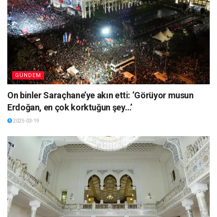
GÜNDEM
On binler Saraçhane’ye akın etti: ‘Görüyor musun
Erdoğan, en çok korktuğun şey…’
2025-03-19