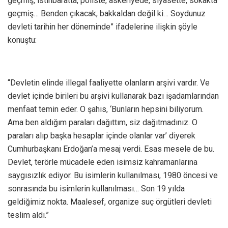
geçmiş, istihbaratta, poliste, askeriyede, siyasette, sokakta
geçmiş… Benden çıkacak, bakkaldan değil ki… Soydunuz
devleti tarihin her döneminde” ifadelerine ilişkin şöyle
konuştu:
“Devletin elinde illegal faaliyette olanların arşivi vardır. Ve
devlet içinde birileri bu arşivi kullanarak bazı işadamlarından
menfaat temin eder. O şahıs, ‘Bunların hepsini biliyorum.
Ama ben aldığım paraları dağıttım, siz dağıtmadınız. O
paraları alıp başka hesaplar içinde olanlar var’ diyerek
Cumhurbaşkanı Erdoğan’a mesaj verdi. Esas mesele de bu.
Devlet, terörle mücadele eden isimsiz kahramanlarına
saygısızlık ediyor. Bu isimlerin kullanılması, 1980 öncesi ve
sonrasında bu isimlerin kullanılması… Son 19 yılda
geldiğimiz nokta. Maalesef, organize suç örgütleri devleti
teslim aldı.”