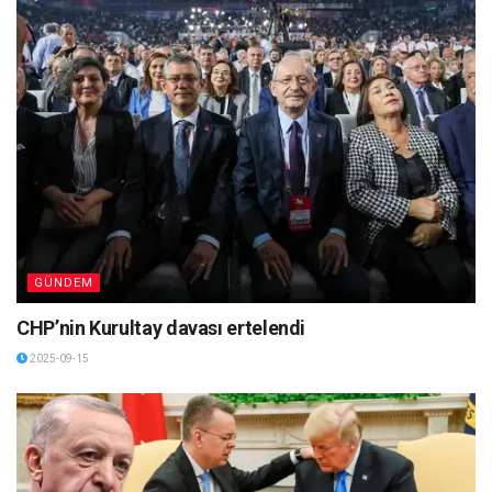
GÜNDEM
CHP’nin Kurultay davası ertelendi
2025-09-15