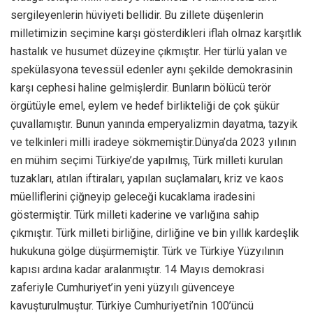
sergileyenlerin hüviyeti bellidir. Bu zillete düşenlerin
milletimizin seçimine karşı gösterdikleri iflah olmaz karşıtlık
hastalık ve husumet düzeyine çıkmıştır. Her türlü yalan ve
spekülasyona tevessül edenler aynı şekilde demokrasinin
karşı cephesi haline gelmişlerdir. Bunların bölücü terör
örgütüyle emel, eylem ve hedef birlikteliği de çok şükür
çuvallamıştır. Bunun yanında emperyalizmin dayatma, tazyik
ve telkinleri milli iradeye sökmemiştir.Dünya’da 2023 yılının
en mühim seçimi Türkiye’de yapılmış, Türk milleti kurulan
tuzakları, atılan iftiraları, yapılan suçlamaları, kriz ve kaos
müelliflerini çiğneyip geleceği kucaklama iradesini
göstermiştir. Türk milleti kaderine ve varlığına sahip
çıkmıştır. Türk milleti birliğine, dirliğine ve bin yıllık kardeşlik
hukukuna gölge düşürmemiştir. Türk ve Türkiye Yüzyılının
kapısı ardına kadar aralanmıştır. 14 Mayıs demokrasi
zaferiyle Cumhuriyet’in yeni yüzyılı güvenceye
kavuşturulmuştur. Türkiye Cumhuriyeti’nin 100’üncü