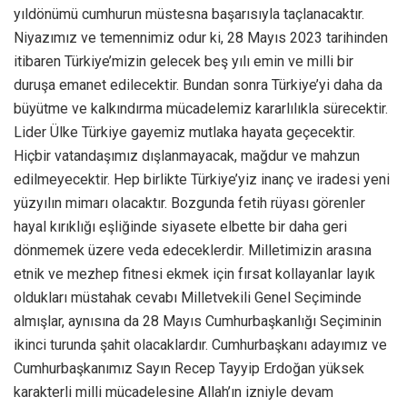
yıldönümü cumhurun müstesna başarısıyla taçlanacaktır.
Niyazımız ve temennimiz odur ki, 28 Mayıs 2023 tarihinden
itibaren Türkiye’mizin gelecek beş yılı emin ve milli bir
duruşa emanet edilecektir. Bundan sonra Türkiye’yi daha da
büyütme ve kalkındırma mücadelemiz kararlılıkla sürecektir.
Lider Ülke Türkiye gayemiz mutlaka hayata geçecektir.
Hiçbir vatandaşımız dışlanmayacak, mağdur ve mahzun
edilmeyecektir. Hep birlikte Türkiye’yiz inanç ve iradesi yeni
yüzyılın mimarı olacaktır. Bozgunda fetih rüyası görenler
hayal kırıklığı eşliğinde siyasete elbette bir daha geri
dönmemek üzere veda edeceklerdir. Milletimizin arasına
etnik ve mezhep fitnesi ekmek için fırsat kollayanlar layık
oldukları müstahak cevabı Milletvekili Genel Seçiminde
almışlar, aynısına da 28 Mayıs Cumhurbaşkanlığı Seçiminin
ikinci turunda şahit olacaklardır. Cumhurbaşkanı adayımız ve
Cumhurbaşkanımız Sayın Recep Tayyip Erdoğan yüksek
karakterli milli mücadelesine Allah’ın izniyle devam