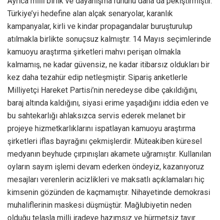
Ayrıca milli birlik ve dayanışma ruhunu daha da pekiştirmiştir.
Türkiye’yi hedefine alan alçak senaryolar, karanlık
kampanyalar, kirli ve kindar propagandalar buruşturulup
atılmakla birlikte sonuçsuz kalmıştır. 14 Mayıs seçimlerinde
kamuoyu araştırma şirketleri mahvı perişan olmakla
kalmamış, ne kadar güvensiz, ne kadar itibarsız oldukları bir
kez daha tezahür edip netleşmiştir. Sipariş anketlerle
Milliyetçi Hareket Partisi’nin neredeyse dibe çakıldığını,
baraj altında kaldığını, siyasi erime yaşadığını iddia eden ve
bu sahtekarlığı ahlaksızca servis ederek melanet bir
projeye hizmetkarlıklarını ispatlayan kamuoyu araştırma
şirketleri iflas bayrağını çekmişlerdir. Müteakiben küresel
medyanın beyhude çırpınışları akamete uğramıştır. Kullanılan
oyların sayım işlemi devam ederken öndeyiz, kazanıyoruz
mesajları verenlerin acizlikleri ve maksatlı açıklamaları hiç
kimsenin gözünden de kaçmamıştır. Nihayetinde demokrasi
muhaliflerinin maskesi düşmüştür. Mağlubiyetin neden
olduğu telaşla milli iradeye hazımsız ve hürmetsiz tavır