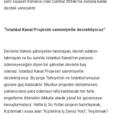
yerli siyaset mimarisi olan Cumhur İttifakı’na sonuna kadar
destek verecektir.
“İstanbul Kanal Projesini samimiyetle destekliyoruz”
Devletin hükmü şahsiyetini tanımayan, devlet adabını
takmayan ve bu suretle İstanbul Kanalı’nın parasını
ödemeyeceğim diyen bir şahıstan devlete baş
olamaz. İstanbul Kanal Projesini samimiyetle
destekliyoruz. Bu proje Türkiye’nin ve İstanbul’umuzun
gücüne güç katacaktır. Mezkur projeden dönülmesini,
yüklenicilere para ödemeyi rafa kaldıracak her türlü
engelleme ihtimalini dikkate alarak yasal bir güvenceye
kavuşturmalıyız. Hatta İç Su Yolları projesi hazırlayarak,
Kızılırmak’ı esas alan “Kızılelma İç Deniz Yolu”, Yeşilırmak’ı