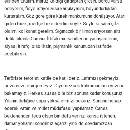
elinden tutalım, maruz kaldığı girdaptan çıksın. Borcu varsa
ödeyelim, fidye istiyorlarsa karşılayalım, boyundurluktan
kurtaralım. Göz göre göre kürek mahkumuna dönüşüyor. Atarı
gideri bırak, mertçe bize derdini söyle. Söyle ki sana şifa
olalım, kol kanat gerelim. Sığınacak bir liman arıyorsan altı
delik takanla Cumhur İttifakı’nın sahillerine yanaşabilirsin,
siyasi itirafçı olabilirsin, pişmanlık kanunudan istifade
edebilirsin.
Teröriste terörist, katile de katil deriz. Lafımızı çekmeyiz,
sözümüzü esirgemeyiz. Diyemezsek kahramanların yüzüne
bakamayız. Herkes sussa bile biz sonuna kadar konuşuruz.
Yılanın deliğine sopa yoksa elimizi sokarız. Sonunu hesap
ederek vatan ve millet müdafaası yapılamaz. Cansa
beklenenden feda olsun bin defa veririz, kansa istenen,
damar yollarını kendimiz açarız, yine de sevdamızdan