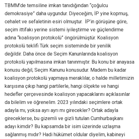
TBMM’de temsiline imkan tanıdığından “çoğulcu
demokrasiye” daha uygundur. Diyeceğim, İP yine kopmuş,
cehalet ve sefaletinin esiri olmuştur. İP’in görüşüne göre,
seçim ittifakı yerine sistemi iyileştirme ve güçlendirme
adına “koalisyon protokolü” öngörülmüştür. Koalisyon
protokolü teklifi Türk seçim sisteminde bir yenilik
değildir. Daha önce de Seçim Kanunlarında koalisyon
protokolü yapılmasına imkan tanınmıştır. Bu konu bir anayasa
konusu değil, Seçim Kanunu konusudur. Madem bu kadar
koalisyon protokolü yapmaya meraklılar, o halde milletimizin
karşısına çıkıp hangi partilerle, hangi ölçekte ve hangi
hedefler çerçevesinde koalisyon yapacaklarını açıklasınlar
da bilelim ve öğrenelim. 2023 yılındaki seçimlere ortak
adayla mı, yoksa ayrı ayrı mı girecekler? Ortak adayla
gireceklerse, bu gizemli ve gizli tutulan Cumhurbaşkanı
adayı kimdir? Bu kapsamda bir isim üzerinde uzlaşma
sağlanmış mıdır? Hadi hükümet oldular diyelim, kabineyi