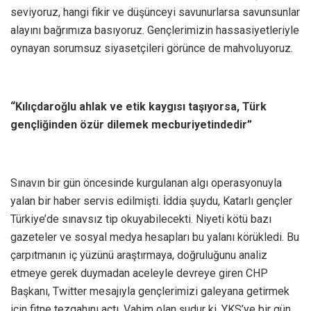
seviyoruz, hangi fikir ve düşünceyi savunurlarsa savunsunlar
alayını bağrımıza basıyoruz. Gençlerimizin hassasiyetleriyle
oynayan sorumsuz siyasetçileri görünce de mahvoluyoruz.
“Kılıçdaroğlu ahlak ve etik kaygısı taşıyorsa, Türk
gençliğinden özür dilemek mecburiyetindedir”
Sınavın bir gün öncesinde kurgulanan algı operasyonuyla
yalan bir haber servis edilmişti. İddia şuydu, Katarlı gençler
Türkiye’de sınavsız tip okuyabilecekti. Niyeti kötü bazı
gazeteler ve sosyal medya hesapları bu yalanı körükledi. Bu
çarpıtmanın iç yüzünü araştırmaya, doğruluğunu analiz
etmeye gerek duymadan aceleyle devreye giren CHP
Başkanı, Twitter mesajıyla gençlerimizi galeyana getirmek
için fitne tezgahını açtı. Vahim olan şudur ki, YKS’ye bir gün