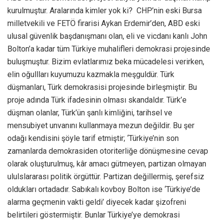
kurulmuştur. Aralarında kimler yok ki? CHP’nin eski Bursa
milletvekili ve FETÖ firarisi Aykan Erdemir’den, ABD eski
ulusal güvenlik başdanışmanı olan, eli ve vicdanı kanlı John
Bolton’a kadar tüm Türkiye muhalifleri demokrasi projesinde
buluşmuştur. Bizim evlatlarımız beka mücadelesi verirken,
elin oğullları kuyumuzu kazmakla meşguldür. Türk
düşmanları, Türk demokrasisi projesinde birleşmiştir. Bu
proje adında Türk ifadesinin olması skandaldır. Türk’e
düşman olanlar, Türk’ün şanlı kimliğini, tarihsel ve
mensubiyet unvanını kullanmaya mezun değildir. Bu şer
odağı kendisini şöyle tarif etmiştir; ‘Türkiye’nin son
zamanlarda demokrasiden otoriterliğe dönüşmesine cevap
olarak oluşturulmuş, kâr amacı gütmeyen, partizan olmayan
ululslararası politik örgüttür. Partizan değillermiş, şerefsiz
oldukları ortadadır. Sabıkalı kovboy Bolton ise ‘Türkiye’de
alarma geçmenin vakti geldi’ diyecek kadar şizofreni
belirtileri göstermiştir. Bunlar Türkiye’ye demokrasi