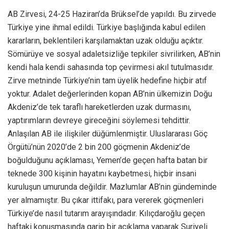
AB Zirvesi, 24-25 Haziran’da Brüksel’de yapıldı. Bu zirvede
Türkiye yine ihmal edildi. Türkiye başlığında kabul edilen
kararların, beklentileri karşılamaktan uzak olduğu açıktır.
Sömürüye ve sosyal adaletsizliğe tepkiler sivrilirken, AB’nin
kendi hala kendi sahasında top çevirmesi akıl tutulmasıdır.
Zirve metninde Türkiye’nin tam üyelik hedefine hiçbir atıf
yoktur. Adalet değerlerinden kopan AB’nin ülkemizin Doğu
Akdeniz’de tek taraflı hareketlerden uzak durmasını,
yaptırımların devreye gireceğini söylemesi tehdittir.
Anlaşılan AB ile ilişkiler düğümlenmiştir. Uluslararası Göç
Örgütü’nün 2020’de 2 bin 200 göçmenin Akdeniz’de
boğulduğunu açıklaması, Yemen’de geçen hafta batan bir
teknede 300 kişinin hayatını kaybetmesi, hiçbir insani
kuruluşun umurunda değildir. Mazlumlar AB’nin gündeminde
yer almamıştır. Bu çıkar ittifakı, para vererek göçmenleri
Türkiye’de nasıl tutarım arayışındadır. Kılıçdaroğlu geçen
haftaki konuşmasında garip bir açıklama yaparak Suriyeli