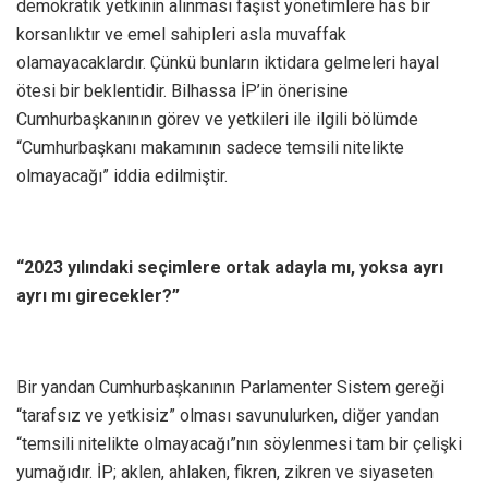
demokratik yetkinin alınması faşist yönetimlere has bir
korsanlıktır ve emel sahipleri asla muvaffak
olamayacaklardır. Çünkü bunların iktidara gelmeleri hayal
ötesi bir beklentidir. Bilhassa İP’in önerisine
Cumhurbaşkanının görev ve yetkileri ile ilgili bölümde
“Cumhurbaşkanı makamının sadece temsili nitelikte
olmayacağı” iddia edilmiştir.
“2023 yılındaki seçimlere ortak adayla mı, yoksa ayrı
ayrı mı girecekler?”
Bir yandan Cumhurbaşkanının Parlamenter Sistem gereği
“tarafsız ve yetkisiz” olması savunulurken, diğer yandan
“temsili nitelikte olmayacağı”nın söylenmesi tam bir çelişki
yumağıdır. İP; aklen, ahlaken, fikren, zikren ve siyaseten