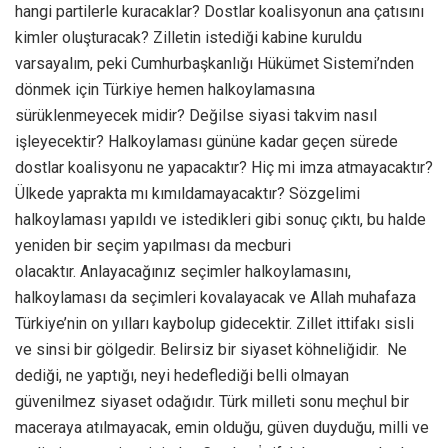
hangi partilerle kuracaklar? Dostlar koalisyonun ana çatısını
kimler oluşturacak? Zilletin istediği kabine kuruldu
varsayalım, peki Cumhurbaşkanlığı Hükümet Sistemi’nden
dönmek için Türkiye hemen halkoylamasına
sürüklenmeyecek midir? Değilse siyasi takvim nasıl
işleyecektir? Halkoylaması gününe kadar geçen sürede
dostlar koalisyonu ne yapacaktır? Hiç mi imza atmayacaktır?
Ülkede yaprakta mı kımıldamayacaktır? Sözgelimi
halkoylaması yapıldı ve istedikleri gibi sonuç çıktı, bu halde
yeniden bir seçim yapılması da mecburi
olacaktır. Anlayacağınız seçimler halkoylamasını,
halkoylaması da seçimleri kovalayacak ve Allah muhafaza
Türkiye’nin on yılları kaybolup gidecektir. Zillet ittifakı sisli
ve sinsi bir gölgedir. Belirsiz bir siyaset köhneliğidir. Ne
dediği, ne yaptığı, neyi hedeflediği belli olmayan
güvenilmez siyaset odağıdır. Türk milleti sonu meçhul bir
maceraya atılmayacak, emin olduğu, güven duyduğu, milli ve