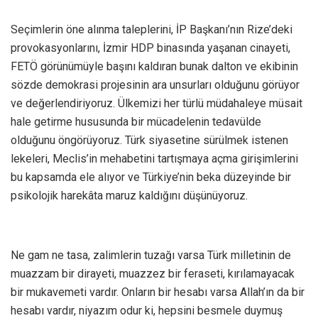
Seçimlerin öne alınma taleplerini, İP Başkanı’nın Rize’deki
provokasyonlarını, İzmir HDP binasında yaşanan cinayeti,
FETÖ görünümüyle başını kaldıran bunak dalton ve ekibinin
sözde demokrasi projesinin ara unsurları olduğunu görüyor
ve değerlendiriyoruz. Ülkemizi her türlü müdahaleye müsait
hale getirme hususunda bir mücadelenin tedavülde
olduğunu öngörüyoruz. Türk siyasetine sürülmek istenen
lekeleri, Meclis’in mehabetini tartışmaya açma girişimlerini
bu kapsamda ele alıyor ve Türkiye’nin beka düzeyinde bir
psikolojik harekâta maruz kaldığını düşünüyoruz.
Ne gam ne tasa, zalimlerin tuzağı varsa Türk milletinin de
muazzam bir dirayeti, muazzez bir feraseti, kırılamayacak
bir mukavemeti vardır. Onların bir hesabı varsa Allah’ın da bir
hesabı vardır, niyazım odur ki, hepsini besmele duymuş