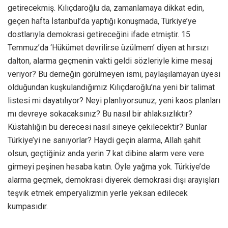
getirecekmiş. Kılıçdaroğlu da, zamanlamaya dikkat edin,
geçen hafta İstanbul’da yaptığı konuşmada, Türkiye’ye
dostlarıyla demokrasi getireceğini ifade etmiştir. 15
Temmuz’da ‘Hükümet devrilirse üzülmem’ diyen at hırsızı
dalton, alarma geçmenin vakti geldi sözleriyle kime mesaj
veriyor? Bu derneğin görülmeyen ismi, paylaşılamayan üyesi
olduğundan kuşkulandığımız Kılıçdaroğlu’na yeni bir talimat
listesi mi dayatılıyor? Neyi planlıyorsunuz, yeni kaos planları
mı devreye sokacaksınız? Bu nasıl bir ahlaksızlıktır?
Küstahlığın bu derecesi nasıl sineye çekilecektir? Bunlar
Türkiye’yi ne sanıyorlar? Haydi geçin alarma, Allah şahit
olsun, geçtiğiniz anda yerin 7 kat dibine alarm vere vere
girmeyi peşinen hesaba katın. Öyle yağma yok. Türkiye’de
alarma geçmek, demokrasi diyerek demokrasi dışı arayışları
teşvik etmek emperyalizmin yerle yeksan edilecek
kumpasıdır.