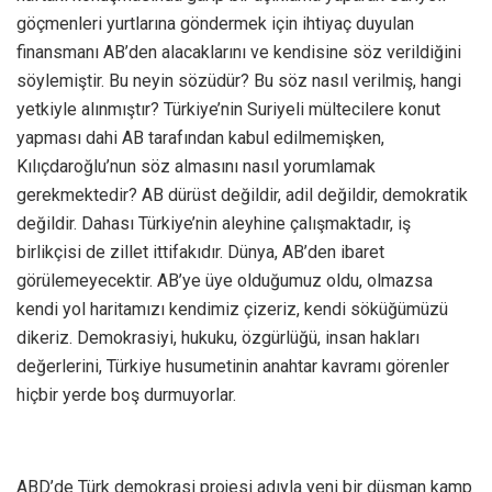
göçmenleri yurtlarına göndermek için ihtiyaç duyulan
finansmanı AB’den alacaklarını ve kendisine söz verildiğini
söylemiştir. Bu neyin sözüdür? Bu söz nasıl verilmiş, hangi
yetkiyle alınmıştır? Türkiye’nin Suriyeli mültecilere konut
yapması dahi AB tarafından kabul edilmemişken,
Kılıçdaroğlu’nun söz almasını nasıl yorumlamak
gerekmektedir? AB dürüst değildir, adil değildir, demokratik
değildir. Dahası Türkiye’nin aleyhine çalışmaktadır, iş
birlikçisi de zillet ittifakıdır. Dünya, AB’den ibaret
görülemeyecektir. AB’ye üye olduğumuz oldu, olmazsa
kendi yol haritamızı kendimiz çizeriz, kendi söküğümüzü
dikeriz. Demokrasiyi, hukuku, özgürlüğü, insan hakları
değerlerini, Türkiye husumetinin anahtar kavramı görenler
hiçbir yerde boş durmuyorlar.
ABD’de Türk demokrasi projesi adıyla yeni bir düşman kamp