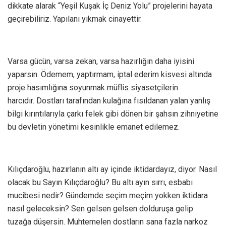
dikkate alarak “Yeşil Kuşak İç Deniz Yolu” projelerini hayata
geçirebiliriz. Yapılanı yıkmak cinayettir.
Varsa gücün, varsa zekan, varsa hazırlığın daha iyisini
yaparsın. Ödemem, yaptırmam, iptal ederim kisvesi altında
proje hasımlığına soyunmak müflis siyasetçilerin
harcıdır. Dostları tarafından kulağına fısıldanan yalan yanlış
bilgi kırıntılarıyla çarkı felek gibi dönen bir şahsın zihniyetine
bu devletin yönetimi kesinlikle emanet edilemez.
Kılıçdaroğlu, hazırlanın altı ay içinde iktidardayız, diyor. Nasıl
olacak bu Sayın Kılıçdaroğlu? Bu altı ayın sırrı, esbabı
mucibesi nedir? Gündemde seçim meçim yokken iktidara
nasıl geleceksin? Sen gelsen gelsen dolduruşa gelip
tuzağa düşersin. Muhtemelen dostların sana fazla narkoz