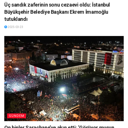
Üç sandık zaferinin sonu cezaevi oldu: İstanbul
Büyükşehir Belediye Başkanı Ekrem İmamoğlu
tutuklandı
2025-03-23
GÜNDEM
On binler Saraçhane’ye akın etti: ‘Görüyor musun