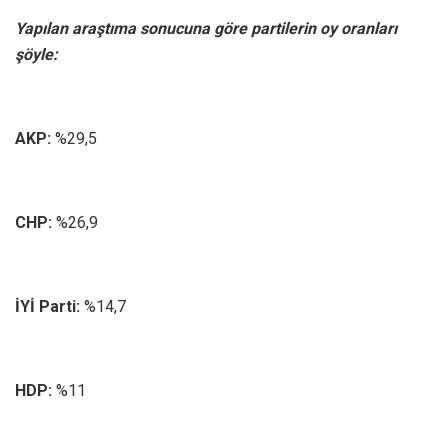
Yapılan araştıma sonucuna göre partilerin oy oranları
şöyle:
AKP:
%29,5
CHP:
%26,9
İYİ Parti:
%14,7
HDP:
%11