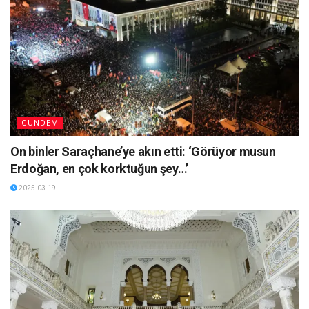
GÜNDEM
On binler Saraçhane’ye akın etti: ‘Görüyor musun
Erdoğan, en çok korktuğun şey…’
2025-03-19