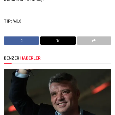
TİP:
%0,6
BENZER
HABERLER