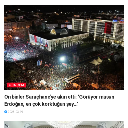
GÜNDEM
On binler Saraçhane’ye akın etti: ‘Görüyor musun
Erdoğan, en çok korktuğun şey…’
2025-03-19