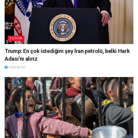
DÜNYA
Trump: En çok istediğim şey İran petrolü, belki Hark
Adası’nı alırız
2026-03-30