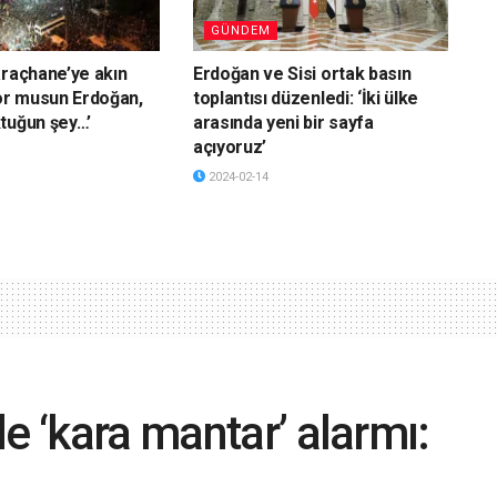
GÜNDEM
araçhane’ye akın
Erdoğan ve Sisi ortak basın
yor musun Erdoğan,
toplantısı düzenledi: ‘İki ülke
tuğun şey…’
arasında yeni bir sayfa
açıyoruz’
2024-02-14
e ‘kara mantar’ alarmı:
aka kayda geçti