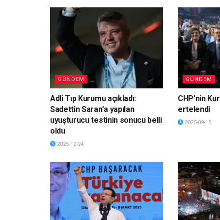
GÜNDEM
GÜNDEM
Adli Tıp Kurumu açıkladı:
CHP’nin Kur
Sadettin Saran’a yapılan
ertelendi
uyuşturucu testinin sonucu belli
2025-09-15
oldu
2025-12-24