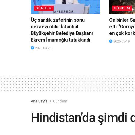
GÜNDEM
GÜNDEM
Üç sandık zaferinin sonu
On binler S
cezaevi oldu: İstanbul
etti: ‘Görü
Büyükşehir Belediye Başkanı
en çok kork
Ekrem İmamoğlu tutuklandı
2025-03-19
2025-03-23
Ana Sayfa
Gündem
Hindistan’da şimdi d
8 bin 800’ü aşkın v