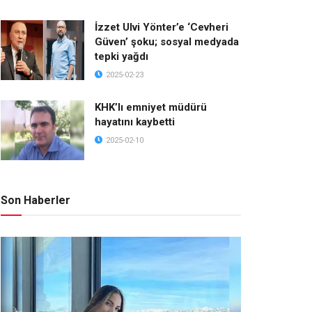
İzzet Ulvi Yönter’e ‘Cevheri
Güven’ şoku; sosyal medyada
tepki yağdı
2025-02-23
KHK’lı emniyet müdürü
hayatını kaybetti
2025-02-10
Son Haberler