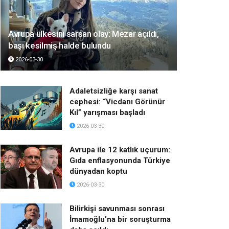
Avrupa ülkesini sarsan olay: Mezar açıldı,
başı kesilmiş halde bulundu
2026-03-30
Adaletsizliğe karşı sanat
cephesi: “Vicdanı Görünür
Kıl” yarışması başladı
2026-03-30
Avrupa ile 12 katlık uçurum:
Gıda enflasyonunda Türkiye
dünyadan koptu
2026-03-30
Bilirkişi savunması sonrası
İmamoğlu’na bir soruşturma