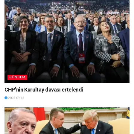
GÜNDEM
CHP’nin Kurultay davası ertelendi
2025-09-15