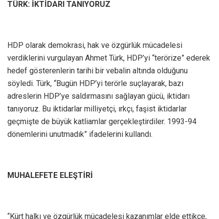
TÜRK: İKTİDARI TANIYORUZ
HDP olarak demokrasi, hak ve özgürlük mücadelesi
verdiklerini vurgulayan Ahmet Türk, HDP’yi “terörize” ederek
hedef gösterenlerin tarihi bir vebalin altında olduğunu
söyledi. Türk, “Bugün HDP’yi terörle suçlayarak, bazı
adreslerin HDP’ye saldırmasını sağlayan gücü, iktidarı
tanıyoruz. Bu iktidarlar milliyetçi, ırkçı, faşist iktidarlar
geçmişte de büyük katliamlar gerçekleştirdiler. 1993-94
dönemlerini unutmadık” ifadelerini kullandı.
MUHALEFETE ELEŞTİRİ
“Kürt halkı ve özgürlük mücadelesi kazanımlar elde ettikçe,