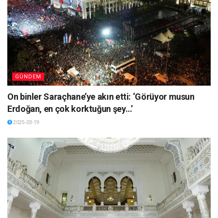
GÜNDEM
On binler Saraçhane’ye akın etti: ‘Görüyor musun
Erdoğan, en çok korktuğun şey…’
2025-03-19