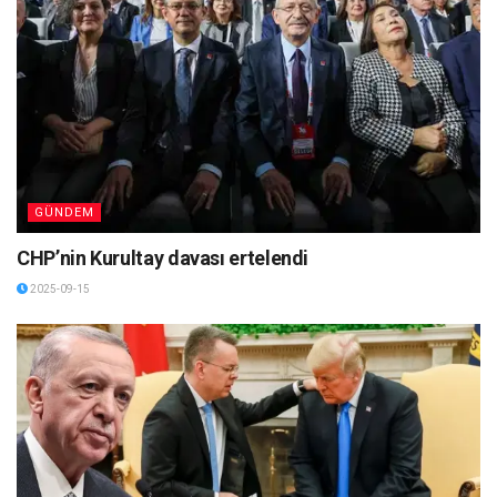
GÜNDEM
CHP’nin Kurultay davası ertelendi
2025-09-15