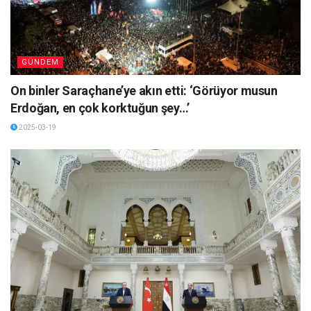
GÜNDEM
On binler Saraçhane’ye akın etti: ‘Görüyor musun
Erdoğan, en çok korktuğun şey…’
2025-03-19