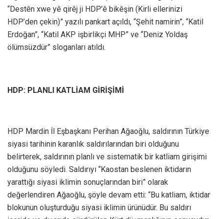
“Destên xwe yê qirêj ji HDP’ê bikêşin (Kirli ellerinizi
HDP’den çekin)” yazılı pankart açıldı, “Şehit namirin”, “Katil
Erdoğan”, “Katil AKP işbirlikçi MHP” ve “Deniz Yoldaş
ölümsüzdür” sloganları atıldı.
HDP: PLANLI KATLİAM GİRİŞİMİ
HDP Mardin İl Eşbaşkanı Perihan Ağaoğlu, saldırının Türkiye
siyasi tarihinin karanlık saldırılarından biri olduğunu
belirterek, saldırının planlı ve sistematik bir katliam girişimi
olduğunu söyledi. Saldırıyı “Kaostan beslenen iktidarın
yarattığı siyasi iklimin sonuçlarından biri” olarak
değerlendiren Ağaoğlu, şöyle devam etti: “Bu katliam, iktidar
blokunun oluşturduğu siyasi iklimin ürünüdür. Bu saldırı