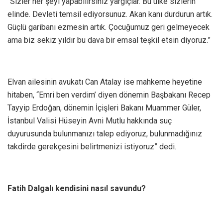
“Sizler her şeyi yapabilirsiniz yargıçlar. Bu ülke sizlerin
elinde. Devleti temsil ediyorsunuz. Akan kanı durdurun artık.
Güçlü garibanı ezmesin artık. Çocuğumuz geri gelmeyecek
ama biz sekiz yıldır bu dava bir emsal teşkil etsin diyoruz.”
Elvan ailesinin avukatı Can Atalay ise mahkeme heyetine
hitaben, “Emri ben verdim’ diyen dönemin Başbakanı Recep
Tayyip Erdoğan, dönemin İçişleri Bakanı Muammer Güler,
İstanbul Valisi Hüseyin Avni Mutlu hakkında suç
duyurusunda bulunmanızı talep ediyoruz, bulunmadığınız
takdirde gerekçesini belirtmenizi istiyoruz” dedi.
Fatih Dalgalı kendisini nasıl savundu?