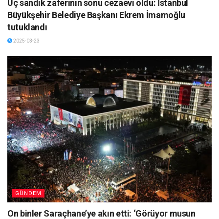
Üç sandık zaferinin sonu cezaevi oldu: İstanbul
Büyükşehir Belediye Başkanı Ekrem İmamoğlu
tutuklandı
2025-03-23
GÜNDEM
On binler Saraçhane’ye akın etti: ‘Görüyor musun