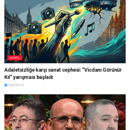
GENEL
Adaletsizliğe karşı sanat cephesi: “Vicdanı Görünür
Kıl” yarışması başladı
2026-03-30