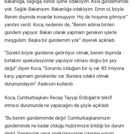
bakanlığa, sağlığa, kendi işime odaklıyım. Asla gündemimde
yok. Sağlık Bakanıyım. Bakanlığa odaklıyım. Emin ol, böyle.
Benim dışımda insanlar konuşuyor. Hiç de hoşuma gitmiyor”
yanıtını verdi. Koca, nedenini de, “Benim adıma birileri
gündem yapıyor. Bakan olarak yapmam gereken işlerle
meşgulüm. Başka bir gündemim yok” diyerek açıkladı.
“Sürekli böyle gündeme getiriliyor olmak, benim dışımda
birtakım spekülasyonlar yapılıyor olması doğru bir şey
değil” diyen Koca, “Sorumlu olduğum bir iş var. 85 milyona
karşı yapmam gerekenler var. Bunlara odaklı olmak
durumundayım” ifadesini kullandı.
Koca, Cumhurbaşkanı Recep Tayyip Erdoğan’ın teklif
etmesi durumunda ne yapacağını da şöyle açıkladı:
“Bu benim gündemimde değil. Cumhurbaşkanımızın
gündeminde ne kadar olduğu hiçbirimizin bildiği bir durum
değil. Senaryolar veya spekülasyonlar üzerine yorum