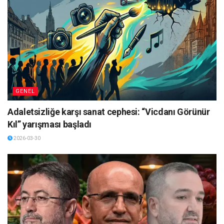
GENEL
Adaletsizliğe karşı sanat cephesi: “Vicdanı Görünür
Kıl” yarışması başladı
2026-03-30