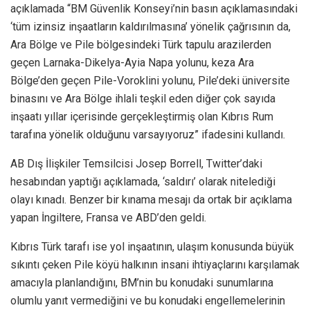
açıklamada “BM Güvenlik Konseyi’nin basın açıklamasındaki
‘tüm izinsiz inşaatların kaldırılmasına’ yönelik çağrısının da,
Ara Bölge ve Pile bölgesindeki Türk tapulu arazilerden
geçen Larnaka-Dikelya-Ayia Napa yolunu, keza Ara
Bölge’den geçen Pile-Voroklini yolunu, Pile’deki üniversite
binasını ve Ara Bölge ihlali teşkil eden diğer çok sayıda
inşaatı yıllar içerisinde gerçekleştirmiş olan Kıbrıs Rum
tarafına yönelik olduğunu varsayıyoruz” ifadesini kullandı.
AB Dış İlişkiler Temsilcisi Josep Borrell, Twitter’daki
hesabından yaptığı açıklamada, ‘saldırı’ olarak nitelediği
olayı kınadı. Benzer bir kınama mesajı da ortak bir açıklama
yapan İngiltere, Fransa ve ABD’den geldi.
Kıbrıs Türk tarafı ise yol inşaatının, ulaşım konusunda büyük
sıkıntı çeken Pile köyü halkının insani ihtiyaçlarını karşılamak
amacıyla planlandığını, BM’nin bu konudaki sunumlarına
olumlu yanıt vermediğini ve bu konudaki engellemelerinin