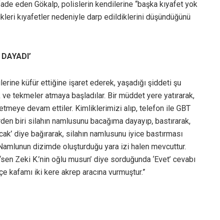
fade eden Gökalp, polislerin kendilerine “başka kıyafet yok
ikleri kıyafetler nedeniyle darp edildiklerini düşündüğünü
DAYADI’
ilerine küfür ettiğine işaret ederek, yaşadığı şiddeti şu
k ve tekmeler atmaya başladılar. Bir müddet yere yatırarak,
tmeye devam ettiler. Kimliklerimizi alıp, telefon ile GBT
den biri silahın namlusunu bacağıma dayayıp, bastırarak,
ak’ diye bağırarak, silahın namlusunu iyice bastırması
 Namlunun dizimde oluşturduğu yara izi halen mevcuttur.
sen Zeki K.’nin oğlu musun’ diye sorduğunda ‘Evet’ cevabı
e kafamı iki kere akrep aracına vurmuştur.”