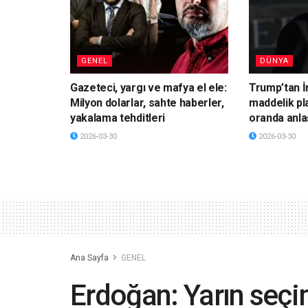
GENEL
DÜNYA
Gazeteci, yargı ve mafya el ele:
Trump’tan İ
Milyon dolarlar, sahte haberler,
maddelik pl
yakalama tehditleri
oranda anla
2026-03-30
2026-03-30
Ana Sayfa
GENEL
Erdoğan: Yarın seçi