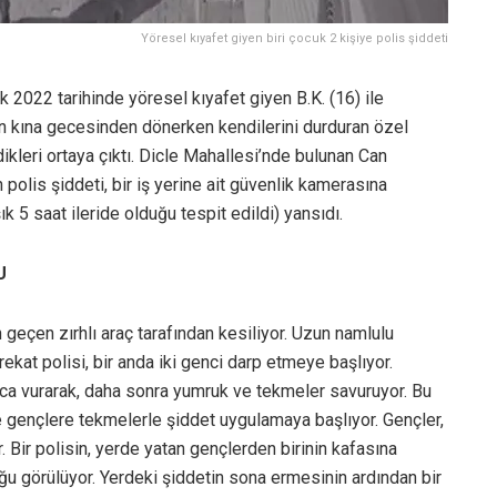
Yöresel kıyafet giyen biri çocuk 2 kişiye polis şiddeti
k 2022 tarihinde yöresel kıyafet giyen B.K. (16) ile
nın kına gecesinden dönerken kendilerini durduran özel
dikleri ortaya çıktı. Dicle Mahallesi’nde bulunan Can
polis şiddeti, bir iş yerine ait güvenlik kamerasına
k 5 saat ileride olduğu tespit edildi) yansıdı.
U
 geçen zırhlı araç tarafından kesiliyor. Uzun namlulu
arekat polisi, bir anda iki genci darp etmeye başlıyor.
araca vurarak, daha sonra yumruk ve tekmeler savuruyor. Bu
e gençlere tekmelerle şiddet uygulamaya başlıyor. Gençler,
r. Bir polisin, yerde yatan gençlerden birinin kafasına
ğu görülüyor. Yerdeki şiddetin sona ermesinin ardından bir