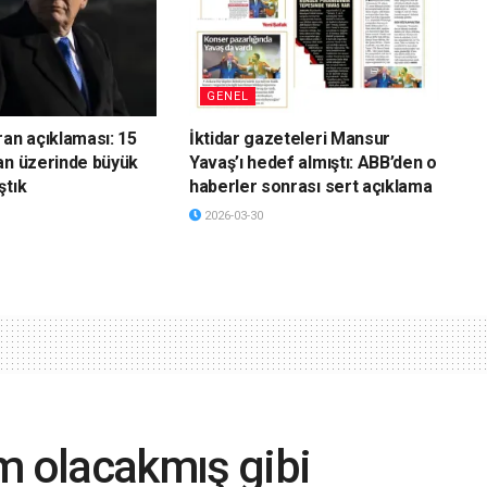
GENEL
ran açıklaması: 15
İktidar gazeteleri Mansur
an üzerinde büyük
Yavaş’ı hedef almıştı: ABB’den o
ştık
haberler sonrası sert açıklama
2026-03-30
m olacakmış gibi