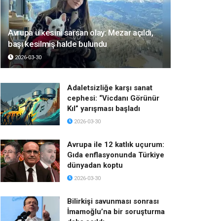
Avrupa ülkesini sarsan olay: Mezar açıldı,
başı kesilmiş halde bulundu
2026-03-30
Adaletsizliğe karşı sanat
cephesi: “Vicdanı Görünür
Kıl” yarışması başladı
2026-03-30
Avrupa ile 12 katlık uçurum:
Gıda enflasyonunda Türkiye
dünyadan koptu
2026-03-30
Bilirkişi savunması sonrası
İmamoğlu’na bir soruşturma