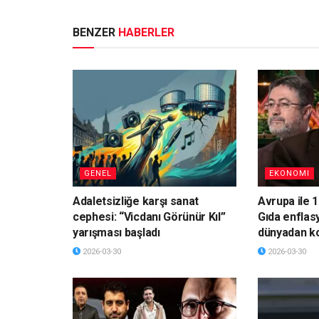
BENZER
HABERLER
GENEL
EKONOMI
Adaletsizliğe karşı sanat
Avrupa ile 1
cephesi: “Vicdanı Görünür Kıl”
Gıda enflas
yarışması başladı
dünyadan k
2026-03-30
2026-03-30