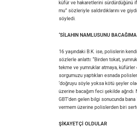
küfür ve hakaretlerini sürdürdüğünü i
mu” sözleriyle saldırdıklarını ve giyd
söyledi.
‘SİLAHIN NAMLUSUNU BACAĞIMA 
16 yaşındaki B.K. ise, polislerin kend
sözlerle anlattı: “Birden tokat, yumru
tekme ve yumruklar atmaya, küfürler e
sorgumuzu yaptıkları esnada polisler
‘doğruyu söyle yoksa kötü şeyler olac
üzerine bacağım feci şekilde ağrıdı.
GBT’den gelen bilgi sonucunda bana ‘
vermem üzerine polislerden biri sertç
ŞİKAYETÇİ OLDULAR