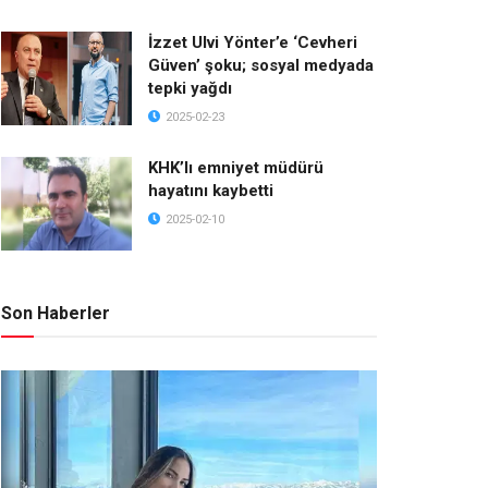
İzzet Ulvi Yönter’e ‘Cevheri
Güven’ şoku; sosyal medyada
tepki yağdı
2025-02-23
KHK’lı emniyet müdürü
hayatını kaybetti
2025-02-10
Son Haberler