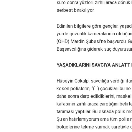
süre sonra yüzleri zırhlı araca dönük 
serbest bırakılıyor.
Edinilen bilgilere göre gençler, yaşadı
yerde güvenlik kameralarının olduğu
(ÖHD) Mardin Şubesi’ne başvurdu. Gen
Başsavcılığına giderek suç duyurusu
YAŞADIKLARINI SAVCIYA ANLATTI
Hüseyin Gökalp, savcılığa verdiği ifa
kesen polislerin, “(…) çocukları bu ne 
daha sonra darp edildiklerini, maskeli
kafasının zırhlı araca çarptığını belir
taraması yaptılar. Bu esnada polis m
Şu an hatırlamıyorum ama tüm polis 
bölgelerine tekme vurmak suretiyle dar