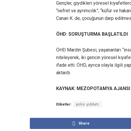
Gençler, giydikleri yöresel kıyafetle
“nefret ve ayrımcılık”, “küfür ve hakar
Canan K. de, çocuğunun darp edilmesi
ÖHD: SORUŞTURMA BAŞLATILDI
ÖHD Mardin Şubesi, yaşananları “insan
niteleyerek, iki gencin yöresel kıyafe
ifade etti. ÖHD, ayrıca olayla ilgili 
aktardı.
KAYNAK: MEZOPOTAMYA AJANSI
Etiketler:
polis şiddeti
Share