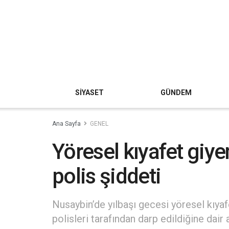
SİYASET
GÜNDEM
Ana Sayfa
GENEL
Yöresel kıyafet giye
polis şiddeti
Nusaybin’de yılbaşı gecesi yöresel kıyaf
polisleri tarafından darp edildiğine dair