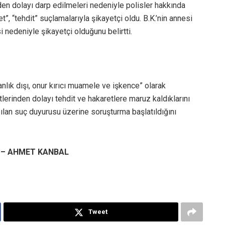
rden dolayı darp edilmeleri nedeniyle polisler hakkında
et”, “tehdit” suçlamalarıyla şikayetçi oldu. B.K.’nin annesi
 nedeniyle şikayetçi olduğunu belirtti.
lık dışı, onur kırıcı muamele ve işkence” olarak
tlerinden dolayı tehdit ve hakaretlere maruz kaldıklarını
yapılan suç duyurusu üzerine soruşturma başlatıldığını
 – AHMET KANBAL
Tweet