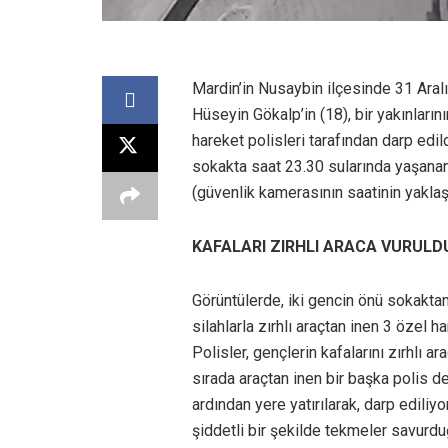
Mardin’in Nusaybin ilçesinde 31 Aralı
Hüseyin Gökalp’in (18), bir yakınları
hareket polisleri tarafından darp edil
sokakta saat 23.30 sularında yaşanan 
(güvenlik kamerasının saatinin yaklaşı
KAFALARI ZIRHLI ARACA VURULD
Görüntülerde, iki gencin önü sokaktan
silahlarla zırhlı araçtan inen 3 özel h
Polisler, gençlerin kafalarını zırhlı 
sırada araçtan inen bir başka polis d
ardından yere yatırılarak, darp ediliyo
şiddetli bir şekilde tekmeler savurdu