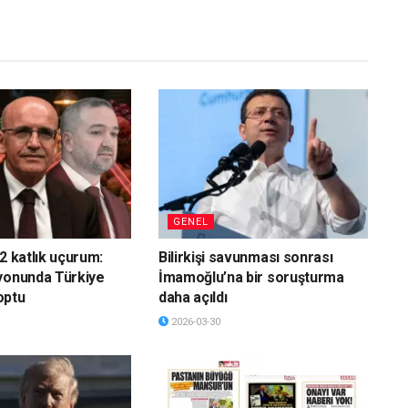
GENEL
2 katlık uçurum:
Bilirkişi savunması sonrası
yonunda Türkiye
İmamoğlu’na bir soruşturma
optu
daha açıldı
2026-03-30