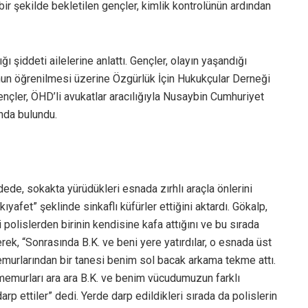
bir şekilde bekletilen gençler, kimlik kontrolünün ardından
ğı şiddeti ailelerine anlattı. Gençler, olayın yaşandığı
nun öğrenilmesi üzerine Özgürlük İçin Hukukçular Derneği
çler, ÖHD’li avukatlar aracılığıyla Nusaybin Cumhuriyet
nda bulundu.
dede, sokakta yürüdükleri esnada zırhlı araçla önlerini
kıyafet” şeklinde sinkaflı küfürler ettiğini aktardı. Gökalp,
 polislerden birinin kendisine kafa attığını ve bu sırada
terek, “Sonrasında B.K. ve beni yere yatırdılar, o esnada üst
emurlarından bir tanesi benim sol bacak arkama tekme attı.
memurları ara ara B.K. ve benim vücudumuzun farklı
p ettiler” dedi. Yerde darp edildikleri sırada da polislerin