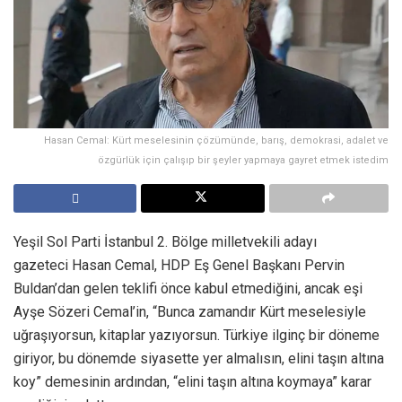
Hasan Cemal: Kürt meselesinin çözümünde, barış, demokrasi, adalet ve
özgürlük için çalışıp bir şeyler yapmaya gayret etmek istedim
Yeşil Sol Parti İstanbul 2. Bölge milletvekili adayı
gazeteci Hasan Cemal, HDP Eş Genel Başkanı Pervin
Buldan’dan gelen teklifi önce kabul etmediğini, ancak eşi
Ayşe Sözeri Cemal’in, “Bunca zamandır Kürt meselesiyle
uğraşıyorsun, kitaplar yazıyorsun. Türkiye ilginç bir döneme
giriyor, bu dönemde siyasette yer almalısın, elini taşın altına
koy” demesinin ardından, “elini taşın altına koymaya” karar