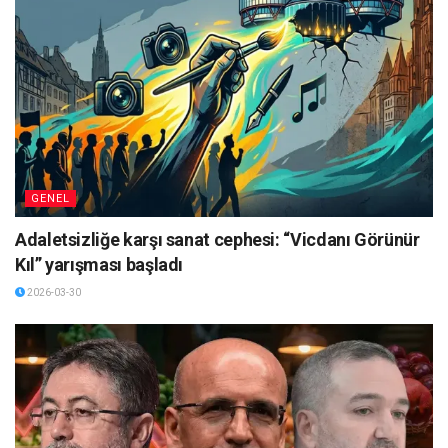
GENEL
Adaletsizliğe karşı sanat cephesi: “Vicdanı Görünür
Kıl” yarışması başladı
2026-03-30