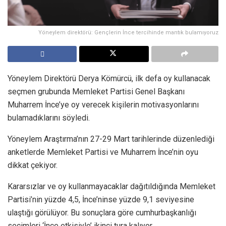
Yöneylem direktörü: Gençlerin İnce tercihinde mantık bulamıyoruz
Yöneylem Direktörü Derya Kömürcü, ilk defa oy kullanacak
seçmen grubunda Memleket Partisi Genel Başkanı
Muharrem İnce’ye oy verecek kişilerin motivasyonlarını
bulamadıklarını söyledi.
Yöneylem Araştırma’nın 27-29 Mart tarihlerinde düzenlediği
anketlerde Memleket Partisi ve Muharrem İnce’nin oyu
dikkat çekiyor.
Kararsızlar ve oy kullanmayacaklar dağıtıldığında Memleket
Partisi’nin yüzde 4,5, İnce’ninse yüzde 9,1 seviyesine
ulaştığı görülüyor. Bu sonuçlara göre cumhurbaşkanlığı
seçimleri ‘İnce etkisiyle’ ikinci tura kalıyor.