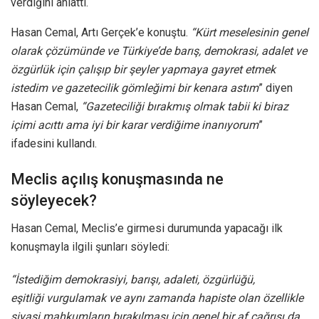
verdiğini anlattı.
Hasan Cemal, Artı Gerçek’e konuştu.
“Kürt meselesinin genel
olarak çözümünde ve Türkiye’de barış, demokrasi, adalet ve
özgürlük için çalışıp bir şeyler yapmaya gayret etmek
istedim ve gazetecilik gömleğimi bir kenara astım
” diyen
Hasan Cemal,
“Gazeteciliği bırakmış olmak tabii ki biraz
içimi acıttı ama iyi bir karar verdiğime inanıyorum
”
ifadesini kullandı.
Meclis açılış konuşmasında ne
söyleyecek?
Hasan Cemal, Meclis’e girmesi durumunda yapacağı ilk
konuşmayla ilgili şunları söyledi:
“İstediğim demokrasiyi, barışı, adaleti, özgürlüğü,
eşitliği vurgulamak ve aynı zamanda hapiste olan özellikle
siyasi mahkumların bırakılması için genel bir af çağrısı da