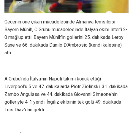
Gecenin öne çıkan mücadelesinde Almanya temsilcisi
Bayern Münih, C Grubu mücadelesinde İtalyan ekibi Inter’i 2-
0 mağlup etti. Bayern Münih’in gollerini 25. dakikada Leroy
Sane ve 66. dakikada Danilo D’Ambrosio (kendi kalesine)
attı.
A Grubu’nda İtalya’nın Napoli takımı konuk ettiği
Liverpool’u 5 ve 47. dakikalarda Piotr Zielinski, 31. dakikada
Zambo Anguissa ve 44. dakikada Giovanni Simeone’nin
golleriyle 4-1 yendi. İngiliz ekibinin tek golü 49. dakikada
Luis Diaz’dan geldi.