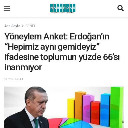
Ana Sayfa
GENEL
Yöneylem Anket: Erdoğan’ın
“Hepimiz aynı gemideyiz”
ifadesine toplumun yüzde 66’sı
inanmıyor
2022-09-08