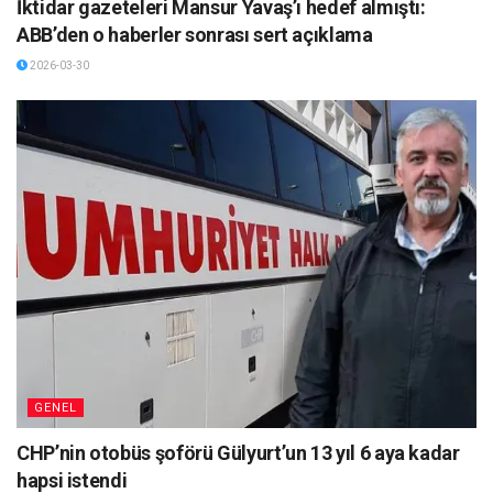
İktidar gazeteleri Mansur Yavaş’ı hedef almıştı:
ABB’den o haberler sonrası sert açıklama
2026-03-30
GENEL
CHP’nin otobüs şoförü Gülyurt’un 13 yıl 6 aya kadar
hapsi istendi