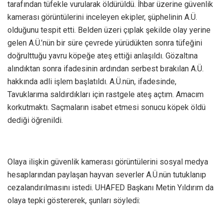
tarafından tüfekle vurularak öldürüldü. İhbar üzerine güvenlik
kamerası görüntülerini inceleyen ekipler, şüphelinin A.Ü.
olduğunu tespit etti. Belden üzeri çıplak şekilde olay yerine
gelen A.Ü.’nün bir süre çevrede yürüdükten sonra tüfeğini
doğrulttuğu yavru köpeğe ateş ettiği anlaşıldı. Gözaltına
alındıktan sonra ifadesinin ardından serbest bırakılan A.Ü.
hakkında adli işlem başlatıldı. A.Ü.nün, ifadesinde,
Tavuklarıma saldırdıkları için rastgele ateş açtım. Amacım
korkutmaktı. Saçmaların isabet etmesi sonucu köpek öldü
dediği öğrenildi.
Olaya ilişkin güvenlik kamerası görüntülerini sosyal medya
hesaplarından paylaşan hayvan severler A.Ü.nün tutuklanıp
cezalandırılmasını istedi. UHAFED Başkanı Metin Yıldırım da
olaya tepki göstererek, şunları söyledi: