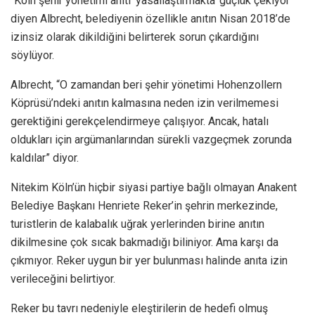
“Köln şehir yönetimi anıtı ‘yasallaştırmakta’ güçlük çekiyor”
diyen Albrecht, belediyenin özellikle anıtın Nisan 2018’de
izinsiz olarak dikildiğini belirterek sorun çıkardığını
söylüyor.
Albrecht, “O zamandan beri şehir yönetimi Hohenzollern
Köprüsü’ndeki anıtın kalmasına neden izin verilmemesi
gerektiğini gerekçelendirmeye çalışıyor. Ancak, hatalı
oldukları için argümanlarından sürekli vazgeçmek zorunda
kaldılar” diyor.
Nitekim Köln’ün hiçbir siyasi partiye bağlı olmayan Anakent
Belediye Başkanı Henriete Reker’in şehrin merkezinde,
turistlerin de kalabalık uğrak yerlerinden birine anıtın
dikilmesine çok sıcak bakmadığı biliniyor. Ama karşı da
çıkmıyor. Reker uygun bir yer bulunması halinde anıta izin
verileceğini belirtiyor.
Reker bu tavrı nedeniyle eleştirilerin de hedefi olmuş