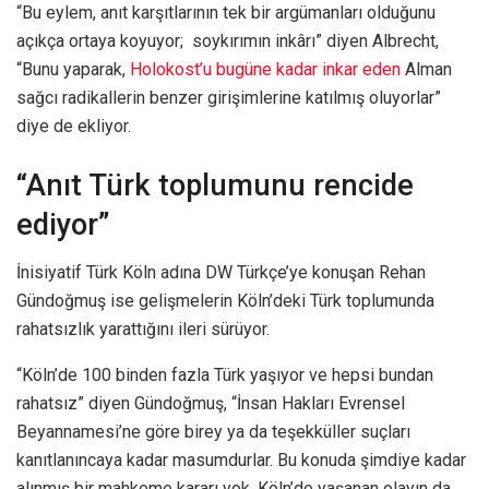
“Bu eylem, anıt karşıtlarının tek bir argümanları olduğunu
açıkça ortaya koyuyor; soykırımın inkârı” diyen Albrecht,
“Bunu yaparak,
Holokost’u bugüne kadar inkar eden
Alman
sağcı radikallerin benzer girişimlerine katılmış oluyorlar”
diye de ekliyor.
“Anıt Türk toplumunu rencide
ediyor”
İnisiyatif Türk Köln adına DW Türkçe’ye konuşan Rehan
Gündoğmuş ise gelişmelerin Köln’deki Türk toplumunda
rahatsızlık yarattığını ileri sürüyor.
“Köln’de 100 binden fazla Türk yaşıyor ve hepsi bundan
rahatsız” diyen Gündoğmuş, “İnsan Hakları Evrensel
Beyannamesi’ne göre birey ya da teşekküller suçları
kanıtlanıncaya kadar masumdurlar. Bu konuda şimdiye kadar
alınmış bir mahkeme kararı yok. Köln’de yaşanan olayın da