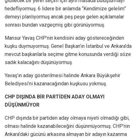
gidilecek bir yerel seçim için aynı masada buluşturmayı
hedefliyormuş. 6 lidere bir anlamda “Kendimize gelelim”
demeyi planlıyormuş ancak peş peşe gelen açıklamalar
sonrası bundan vazgeçmiş gibi görünüyormuş.
Mansur Yavaş CHP’nin kendisini aday göstereceğinden
kuşku duymuyormuş. Genel Başkan’ın İstanbul ve Ankara’da
mevcut başkanlarla seçime gitme konusunda verdiği söze
sadık kalacağını düşünüyormuş.
Yavaş’ın aday gösterilmesi halinde Ankara Büyükşehir
Belediyesi’ni kazanacağından kuşkusu yokmuş.
CHP DIŞINDA BİR PARTİDEN ADAY OLMAYI
DÜŞÜNMÜYOR
CHP dışında bir partiden aday olmaya niyeti olmadığı gibi,
olması halinde kazanabileceğini düşünmüyormuş. CHP’nin
Ankara’daki gücünü arkasına almayan bir adayın kazanma