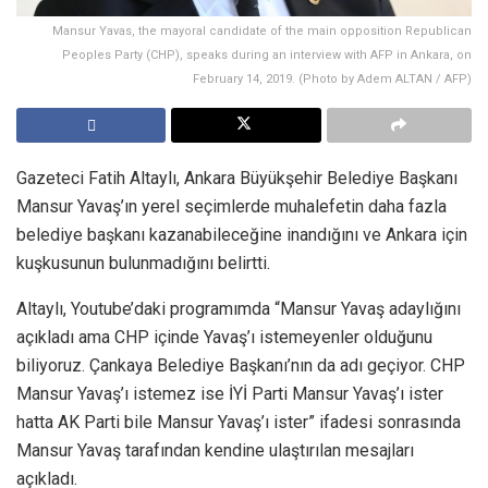
Mansur Yavas, the mayoral candidate of the main opposition Republican
Peoples Party (CHP), speaks during an interview with AFP in Ankara, on
February 14, 2019. (Photo by Adem ALTAN / AFP)
Gazeteci Fatih Altaylı, Ankara Büyükşehir Belediye Başkanı
Mansur Yavaş’ın yerel seçimlerde muhalefetin daha fazla
belediye başkanı kazanabileceğine inandığını ve Ankara için
kuşkusunun bulunmadığını belirtti.
Altaylı, Youtube’daki programımda “Mansur Yavaş adaylığını
açıkladı ama CHP içinde Yavaş’ı istemeyenler olduğunu
biliyoruz. Çankaya Belediye Başkanı’nın da adı geçiyor. CHP
Mansur Yavaş’ı istemez ise İYİ Parti Mansur Yavaş’ı ister
hatta AK Parti bile Mansur Yavaş’ı ister” ifadesi sonrasında
Mansur Yavaş tarafından kendine ulaştırılan mesajları
açıkladı.