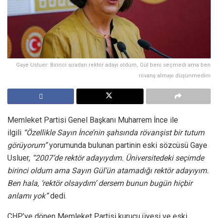
Gaye Usluer: Birinci sıradan rektör adayı oldum, Gül beni seçmedi ama ben
rövanş almayı düşünmedim
Memleket Partisi Genel Başkanı Muharrem İnce ile
ilgili
“Özellikle Sayın İnce’nin şahsında rövanşist bir tutum
görüyorum”
yorumunda bulunan partinin eski sözcüsü Gaye
Usluer,
“2007’de rektör adayıydım. Üniversitedeki seçimde
birinci oldum ama Sayın Gül’ün atamadığı rektör adayıyım.
Ben hala, ‘rektör olsaydım’ dersem bunun bugün hiçbir
anlamı yok”
dedi.
CHP’ye dönen Memleket Partisi kurucu üyesi ve eski