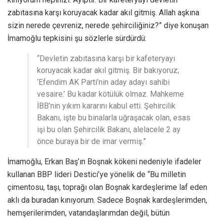
zabıtasına karşı koruyacak kadar akıl gitmiş. Allah aşkına
sizin nerede çevreniz, nerede şehirciliğiniz?” diye konuşan
İmamoğlu tepkisini şu sözlerle sürdürdü:
“Devletin zabıtasına karşı bir kafeteryayı
koruyacak kadar akıl gitmiş. Bir bakıyoruz;
‘Efendim AK Parti’nin aday adayı sahibi
vesaire.’ Bu kadar kötülük olmaz. Mahkeme
İBB’nin yıkım kararını kabul etti. Şehircilik
Bakanı, işte bu binalarla uğraşacak olan, esas
işi bu olan Şehircilik Bakanı, alelacele 2 ay
önce buraya bir de imar vermiş.”
İmamoğlu, Erkan Baş’ın Boşnak kökeni nedeniyle ifadeler
kullanan BBP lideri Destici’ye yönelik de “Bu milletin
çimentosu, taşı, toprağı olan Boşnak kardeşlerime laf eden
aklı da buradan kınıyorum. Sadece Boşnak kardeşlerimden,
hemşerilerimden, vatandaşlarımdan değil, bütün