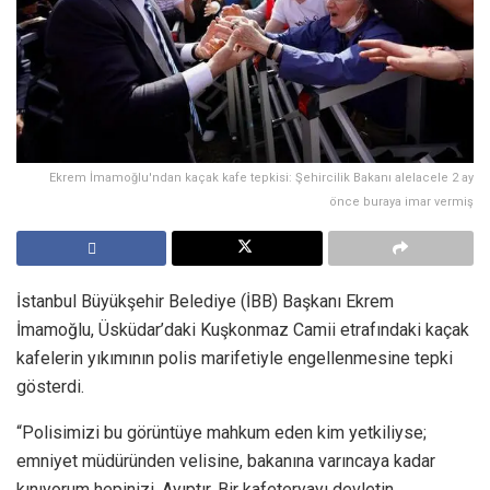
Ekrem İmamoğlu'ndan kaçak kafe tepkisi: Şehircilik Bakanı alelacele 2 ay
önce buraya imar vermiş
İstanbul Büyükşehir Belediye (İBB) Başkanı Ekrem
İmamoğlu, Üsküdar’daki Kuşkonmaz Camii etrafındaki kaçak
kafelerin yıkımının polis marifetiyle engellenmesine tepki
gösterdi.
“Polisimizi bu görüntüye mahkum eden kim yetkiliyse;
emniyet müdüründen velisine, bakanına varıncaya kadar
kınıyorum hepinizi. Ayıptır. Bir kafeteryayı devletin