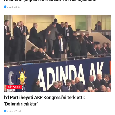
2025-02-27
SİYASET
İYİ Parti heyeti AKP Kongresi’ni terk etti:
‘Dolandırıcılıktır’
2025-02-23