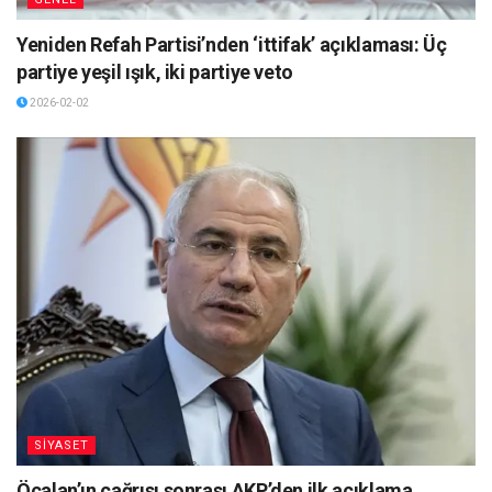
Yeniden Refah Partisi’nden ‘ittifak’ açıklaması: Üç
partiye yeşil ışık, iki partiye veto
2026-02-02
SİYASET
Öcalan’ın çağrısı sonrası AKP’den ilk açıklama