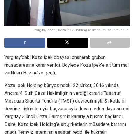
Yargıtay onadı, Koza İpek Holding resmen ‘müsadere’ edildi
Yargıtay’daki Koza İpek dosyası onanarak grubun
müsaderesine karar verildi. Böylece Koza İpek’e ait tüm mal
varlıkları Hazine’ye geçti.
Koza İpek Holding bünyesindeki 22 şirket, 2016 yılında
Ankara 4. Sulh Ceza Hakimliğinin verdiği kararla Tasarruf
Mevduatı Sigorta Fonu’na (TMSF) devredilmişti. Şirketlerin
devrine ilişkin temyiz başvurusuyla devam eden dava süreci
Yargıtay 3’üncü Ceza Dairesi’nin kararıyla hükme bağlandı.
Daire, Koza İpek Holding’e ait şirketlerin müsadere kararını
onadı. Temyiz isteminin esastan reddi ile hükmün