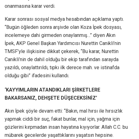
onanmasına karar verdi.
Karar sonrası sosyal medya hesabından açıklama yaptı.
“Bugün öğleden sonra arşivde olan Koza İpek dosyası,
incelemeye dahi girmeden onaylanmış…” diyen Akın
İpek, AKP Genel Başkan Yardımcısı Nurettin Canikli’nin
TMSF’yle ilişkisine dikkat çekerek, “Bu karar, Nurettin
Canikli’nin de dahil olduğu bir ekip tarafından sarayda
yazıldı, onaylattırıldı, tıpkı ilk derece mah. ve istinafda
olduğu gibi” ifadesini kullandı.
‘KAYYIMLARIN ATANDIKLARI ŞİRKETLERE
BAKARSANIZ, DEHŞETE DÜŞECEKSİNİZ’
Akın İpek şöyle devam etti: “Bakın, mal hırsı ile hırsızlık
yapmak ciddi bir suç, fakat bunlar, mal için, yağma için
gözlerini kırpmadan insan hayatına kıyıyorlar. Allah C.C. bu
mübarek gecelerde yaşattıklarını yaşatsın hepsine.