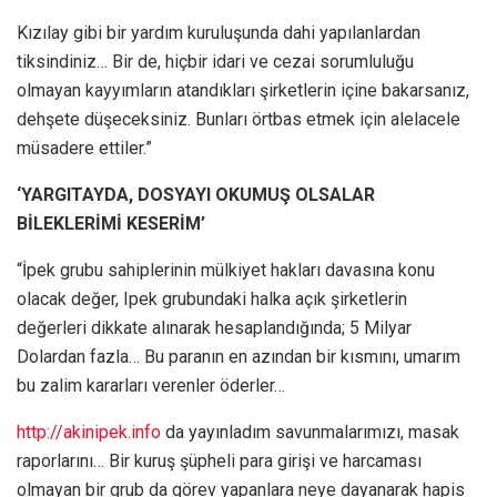
Kızılay gibi bir yardım kuruluşunda dahi yapılanlardan
tiksindiniz… Bir de, hiçbir idari ve cezai sorumluluğu
olmayan kayyımların atandıkları şirketlerin içine bakarsanız,
dehşete düşeceksiniz. Bunları örtbas etmek için alelacele
müsadere ettiler.”
‘YARGITAYDA, DOSYAYI OKUMUŞ OLSALAR
BİLEKLERİMİ KESERİM’
“İpek grubu sahiplerinin mülkiyet hakları davasına konu
olacak değer, Ipek grubundaki halka açık şirketlerin
değerleri dikkate alınarak hesaplandığında; 5 Milyar
Dolardan fazla… Bu paranın en azından bir kısmını, umarım
bu zalim kararları verenler öderler…
http://akinipek.info
da yayınladım savunmalarımızı, masak
raporlarını… Bir kuruş şüpheli para girişi ve harcaması
olmayan bir grub da görev yapanlara neye dayanarak hapis