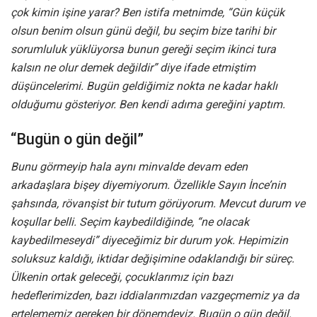
çok kimin işine yarar? Ben istifa metnimde, “Gün küçük
olsun benim olsun günü değil, bu seçim bize tarihi bir
sorumluluk yüklüyorsa bunun gereği seçim ikinci tura
kalsın ne olur demek değildir” diye ifade etmiştim
düşüncelerimi. Bugün geldiğimiz nokta ne kadar haklı
olduğumu gösteriyor. Ben kendi adıma gereğini yaptım.
“Bugün o gün değil”
Bunu görmeyip hala aynı minvalde devam eden
arkadaşlara bişey diyemiyorum. Özellikle Sayın İnce’nin
şahsında, rövanşist bir tutum görüyorum. Mevcut durum ve
koşullar belli. Seçim kaybedildiğinde, “ne olacak
kaybedilmeseydi” diyeceğimiz bir durum yok. Hepimizin
soluksuz kaldığı, iktidar değişimine odaklandığı bir süreç.
Ülkenin ortak geleceği, çocuklarımız için bazı
hedeflerimizden, bazı iddialarımızdan vazgeçmemiz ya da
ertelememiz gereken bir dönemdeyiz. Bugün o gün değil.