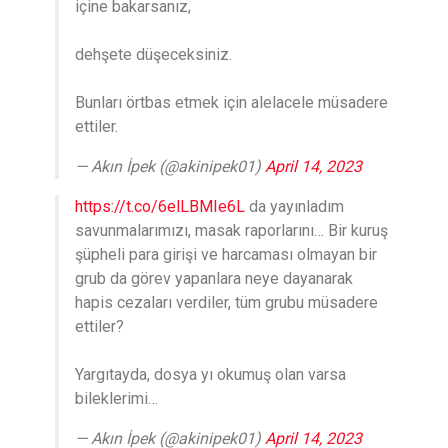
içine bakarsanız,
dehşete düşeceksiniz.
Bunları örtbas etmek için alelacele müsadere
ettiler.
— Akın İpek (@akinipek01)
April 14, 2023
https://t.co/6elLBMIe6L
da yayınladım
savunmalarımızı, masak raporlarını… Bir kuruş
şüpheli para girişi ve harcaması olmayan bir
grub da görev yapanlara neye dayanarak
hapis cezaları verdiler, tüm grubu müsadere
ettiler?
Yargıtayda, dosya yı okumuş olan varsa
bileklerimi…
— Akın İpek (@akinipek01)
April 14, 2023