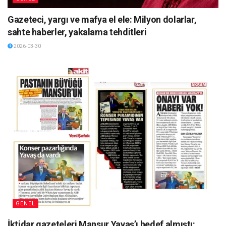
Gazeteci, yargı ve mafya el ele: Milyon dolarlar,
sahte haberler, yakalama tehditleri
2026-03-30
GENEL
İktidar gazeteleri Mansur Yavaş’ı hedef almıştı: