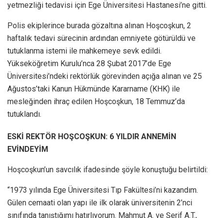
yetmezliği tedavisi için Ege Üniversitesi Hastanesi’ne gitti.
Polis ekiplerince burada gözaltına alınan Hoşcoşkun, 2
haftalık tedavi sürecinin ardından emniyete götürüldü ve
tutuklanma istemi ile mahkemeye sevk edildi.
Yükseköğretim Kurulu’nca 28 Şubat 2017’de Ege
Üniversitesi’ndeki rektörlük görevinden açığa alınan ve 25
Ağustos’taki Kanun Hükmünde Kararname (KHK) ile
mesleğinden ihraç edilen Hoşcoşkun, 18 Temmuz’da
tutuklandı.
ESKİ REKTÖR HOŞCOŞKUN: 6 YILDIR ANNEMİN
EVİNDEYİM
Hoşcoşkun’un savcılık ifadesinde şöyle konuştuğu belirtildi:
“1973 yılında Ege Üniversitesi Tıp Fakültesi’ni kazandım.
Gülen cemaati olan yapı ile ilk olarak üniversitenin 2’nci
sınıfında tanıştığımı hatırlıyorum. Mahmut A. ve Şerif A.T.,