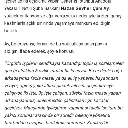
İşçiler adına açıklama yapan Genel-İş İstanbul Anadolu
Yakası 1 No’lu Şube Başkanı
Nazan Gevher Çam Ay
,
yüksek enflasyon ve ağır vergi yükü nedeniyle üreten geniş
kesimlerin açlık sınırında yaşamaya mahkum edildiğini
belirtti.
Ay, belediye işçilerinin de bu yoksullaşmadan payını
aldığını ifade ederek, şöyle konuştu:
“Örgütlü işçilerin sendikayla kazandığı toplu iş sözleşmeleri
gereği aldıkları 6 aylık zamlar hızla eriyor. Bu nedenle çoğu
arkadaşımız fazla mesai ya da ek iş yaparak hayatından
veriyor, ağır iş yükü altına girerek ailesini geçindirmeye
çalışıyor. İki işte, üç işte çalışan, sürekli fazla mesai yapan
arkadaşlarımız, dinlenmeden çalıştıkları için kazalar
geçiriyor. Maaşlarda iyileştirme yapılması talebi ise tüm bu
yakıcı sorunlar arasında bir süredir belediye yönetimi
tarafından cevapsız bırakılmış durumda. Kadıköy’de