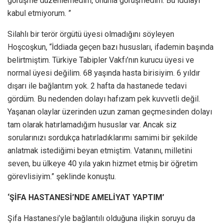
görüşme düzenlemedim, onunla görüşmedim. Bu iddiayı
kabul etmiyorum. ”
Silahlı bir terör örgütü üyesi olmadığını söyleyen
Hoşcoşkun, “İddiada geçen bazı hususları, ifademin başında
belirtmiştim. Türkiye Tabipler Vakfı’nın kurucu üyesi ve
normal üyesi değilim. 68 yaşında hasta birisiyim. 6 yıldır
dışarı ile bağlantım yok. 2 hafta da hastanede tedavi
gördüm. Bu nedenden dolayı hafızam pek kuvvetli değil.
Yaşanan olaylar üzerinden uzun zaman geçmesinden dolayı
tam olarak hatırlamadığım hususlar var. Ancak siz
sorularınızı sordukça hatırladıklarımı samimi bir şekilde
anlatmak istediğimi beyan etmiştim. Vatanını, milletini
seven, bu ülkeye 40 yıla yakın hizmet etmiş bir öğretim
görevlisiyim.” şeklinde konuştu.
‘ŞİFA HASTANESİ’NDE AMELİYAT YAPTIM’
Şifa Hastanesi’yle bağlantılı olduğuna ilişkin soruyu da